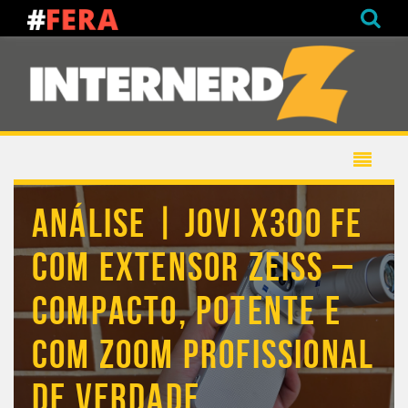
ANÁLISE | JOVI X300 FE
COM EXTENSOR ZEISS –
COMPACTO, POTENTE E
COM ZOOM PROFISSIONAL
DE VERDADE