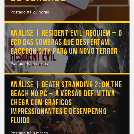
Postado há 23 horas
ANÁLISE | RESIDENT EVIL: REQUIEM – O
ECO DAS SOMBRAS QUE DESPERTAM
RACCOON CITY PARA UM NOVO TERROR
Postado há 4 meses
ANÁLISE | DEATH STRANDING 2: ON THE
BEACH NO PC – A VERSÃO DEFINITIVA
CHEGA COM GRÁFICOS
IMPRESSIONANTES E DESEMPENHO
FLUIDO
Postado há 3 meses