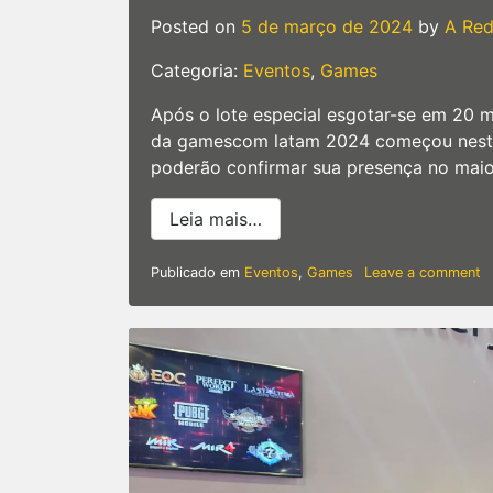
Posted on
5 de março de 2024
by
A Re
Categoria:
Eventos
,
Games
Após o lote especial esgotar-se em 20 m
da gamescom latam 2024 começou nesta 
poderão confirmar sua presença no mai
from Gamescom Latam | Após
Leia mais…
o
Publicado em
Eventos
,
Games
Leave a comment
G
L
|
A
e
d
lo
es
in
v