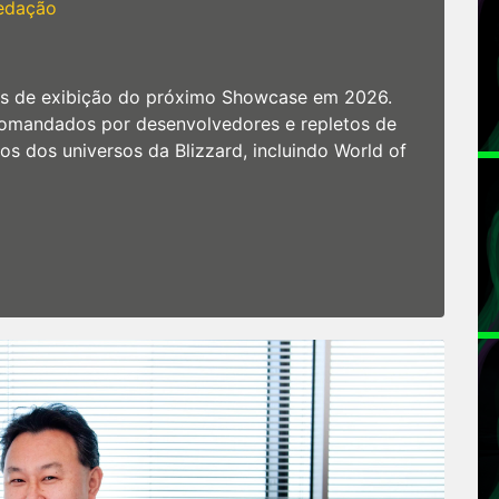
edação
tas de exibição do próximo Showcase em 2026.
comandados por desenvolvedores e repletos de
s dos universos da Blizzard, incluindo World of
tir ao Blizzard Showcase
n
repare-
e
ara
sistir
o
izzard
howcase