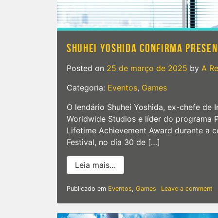
SHUHEI YOSHIDA CONFIRMA PRESE
Posted on
25 de março de 2025
by
A R
Categoria:
Eventos
,
Games
O lendário Shuhei Yoshida, ex-chefe de I
Worldwide Studios e líder do programa 
Lifetime Achievement Award durante a 
Festival, no dia 30 de […]
from Shuhei Yoshida confi
Leia mais…
o
Publicado em
Eventos
,
Games
Leave a comment
S
Y
c