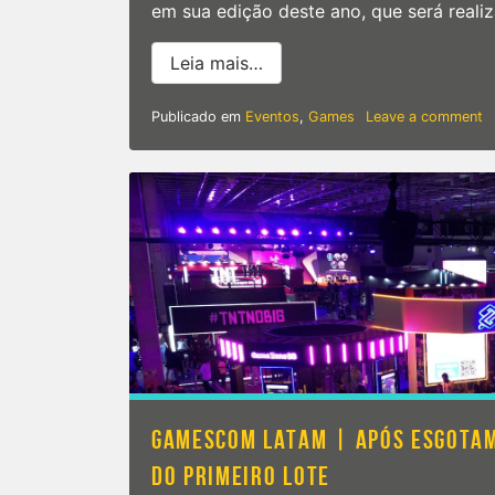
em sua edição deste ano, que será reali
from Brasil Game Show 2024
Leia mais…
o
Publicado em
Eventos
,
Games
Leave a comment
Br
G
S
2
|
E
c
c
a
p
d
P
c
d
s
GAMESCOM LATAM | APÓS ESGOTAME
P
DO PRIMEIRO LOTE