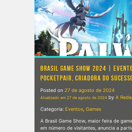
p
n
g
l
2
BRASIL GAME SHOW 2024 | EVENTO
POCKETPAIR, CRIADORA DO SUCES
Posted on
27 de agosto de 2024
by
A Reda
Atualizado em
27 de agosto de 2024
Categoria:
Eventos
,
Games
A Brasil Game Show, maior feira de gam
em número de visitantes, anuncia a par