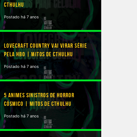
CTHULHU
Postado há 7 anos
ileiros no card
LOVECRAFT COUNTRY VAI VIRAR SÉRIE
PELA HBO | MITOS DE CTHULHU
Postado há 7 anos
5 ANIMES SINISTROS DE HORROR
CÓSMICO | MITOS DE CTHULHU
Postado há 7 anos