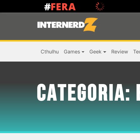
Cthulhu
Games
Geek
Review
Te
CATEGORIA: