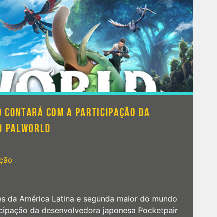
resença
a
amescom
atam
025
 CONTARÁ COM A PARTICIPAÇÃO DA
SO PALWORLD
ção
es da América Latina e segunda maior do mundo
ticipação da desenvolvedora japonesa Pocketpair