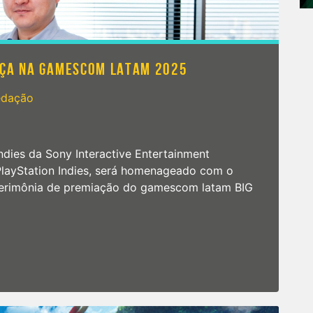
NÇA NA GAMESCOM LATAM 2025
edação
ndies da Sony Interactive Entertainment
PlayStation Indies, será homenageado com o
cerimônia de premiação do gamescom latam BIG
rma presença na gamescom latam 2025
n
huhei
oshida
onfirma