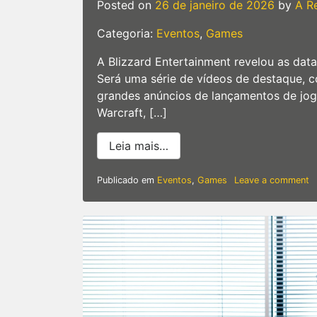
Posted on
26 de janeiro de 2026
by
A R
Categoria:
Eventos
,
Games
A Blizzard Entertainment revelou as da
Será uma série de vídeos de destaque, 
grandes anúncios de lançamentos de jogo
Warcraft, […]
from Prepare-se para assis
Leia mais…
o
Publicado em
Eventos
,
Games
Leave a comment
P
s
p
as
a
Bl
S