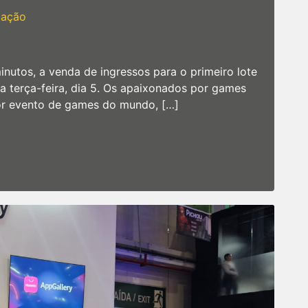
dação
inutos, a venda de ingressos para o primeiro lote
terça-feira, dia 5. Os apaixonados por games
or evento de games do mundo, […]
 esgotamento de lote especial, inicia vendas do primeiro
n
amescom
atam
pós
sgotamento
e
te
pecial,
icia
endas