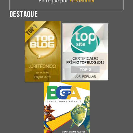
Entregue por
FeedBurner
DESTAQUE