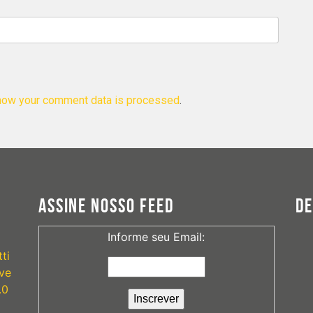
how your comment data is processed
.
ASSINE NOSSO FEED
D
Informe seu Email:
ti
ve
.0