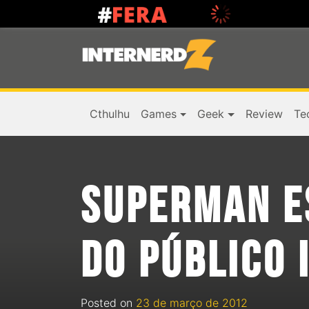
Cthulhu
Games
Geek
Review
Te
SUPERMAN ES
DO PÚBLICO 
Posted on
23 de março de 2012