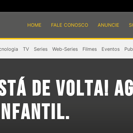
HOME
FALE CONOSCO
ANUNCIE
S
cnologia
TV
Series
Web-Series
Filmes
Eventos
Publ
TÁ DE VOLTA! AG
INFANTIL.