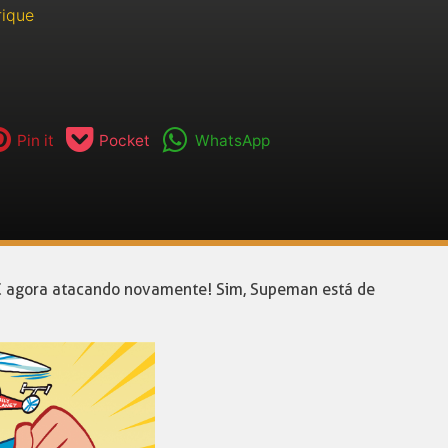
rique
Pin it
Pocket
WhatsApp
DC agora atacando novamente! Sim, Supeman está de