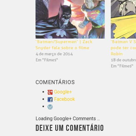
nova
nova
janela)
janela)
‘Batman/Superman’ | Zack
‘Batman V 
Snyder fala sobre o filme
pode ter co
4 de março de 2014
Robin
Em "Filmes"
18 de outubr
Em "Filmes"
COMENTÁRIOS
Google+
Facebook
Loading Google+ Comments ...
DEIXE UM COMENTÁRIO