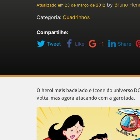
by
Bruno Hen
Atualizado em
23 de março de 2012
Categoria:
Quadrinhos
Compartilhe:
Tweet
Like
+1
Share
O heroi mais badalado e ícone do universo 
volta, mas agora atacando com a garotada.