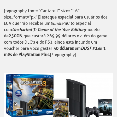
[typography font=”Cantarell” size=”16″
size_format=”px”]Destaque especial para usuários dos
EUA que irão receber um
bundle
muito especial
com
Uncharted 3: Game of the Year Edition,
modelo
de
250GB
, que custará 269,99 dólares e além do game
com todos DLC’s e do PS3, ainda está incluído um
voucher para você gastar
30 dólares
em
DUST 514
e
1
mês de PlayStation Plus.
[/typography]