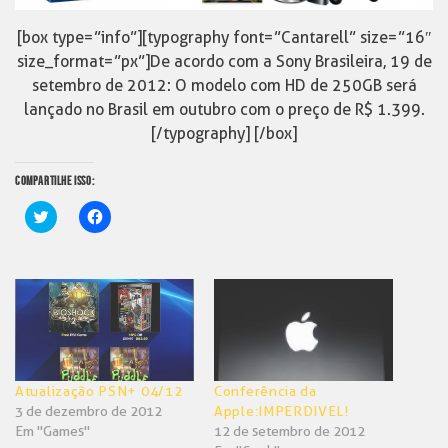
[box type=”info”][typography font=”Cantarell” size=”16″
size_format=”px”]De acordo com a Sony Brasileira, 19 de
setembro de 2012: O modelo com HD de 250GB será
lançado no Brasil em outubro com o preço de R$ 1.399.
[/typography] [/box]
COMPARTILHE ISSO:
Clique
Clique
para
para
compartilhar
compartilhar
no
no
Twitter(abre
Facebook(abre
em
em
nova
nova
janela)
janela)
Atualização PSN+ 04/12
Conferência da
3 de dezembro de 2012
Apple:IMPERDIVEL!
Em "Games"
12 de setembro de 2012