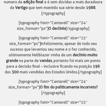
numero da
edição final
e é sem dúvidas a mais duradoura
da
Vertigo
que tem mantido sua série desde
1988
.
[/typography]
[typography font=”Cantarell” size=”24″
size_format=”px”]
O declínio
[/typography]
[typography font=”Cantarell” size=”15″
size_format=”px”]Infelizmente, apesar de todo seu
sucesso que levantou seu nome e o fez conhecido,
ultimamente Hellblazer vinha de um
declínio muito
grande
na parte de
vendas
, portanto foi mais um ponto
para a decisão final – inclusive ficando na posição
196
das
300
mais vendidas dos Estados Unidos. [/typography]
[typography font=”Cantarell” size=”24″
size_format=”px”]
O fim do politicamente incorreto?
[/typography]
[typography font=”Cantarell” size=”15″