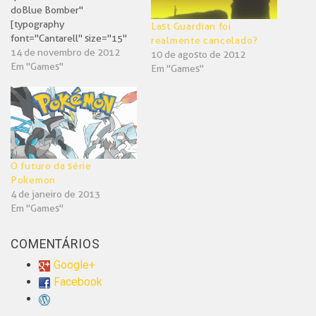
do Blue Bomber"
[typography
Last Guardian foi
font="Cantarell" size="15"
realmente cancelado?
size_format="px"]Há exatos
14 de novembro de 2012
10 de agosto de 2012
dois anos atrás, tivemos o
Em "Games"
Em "Games"
cancelamento de Mega Man
Legends 3 e mais um tempo
depois, o título online: Mega
Man Universe.[/typography]
[typography
font="Cantarell" size="15"
size_format="px"]É inegável que
O futuro da série
o teto foi abalado, e os…
Pokemon
4 de janeiro de 2013
Em "Games"
COMENTÁRIOS
Google+
Facebook