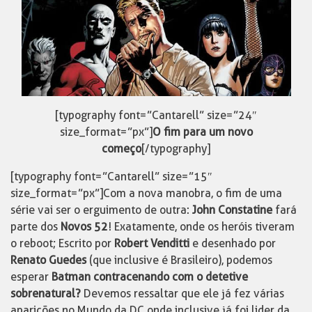
[typography font=”Cantarell” size=”24″
size_format=”px”]
O fim para um novo
começo
[/typography]
[typography font=”Cantarell” size=”15″
size_format=”px”]Com a nova manobra, o fim de uma
série vai ser o erguimento de outra:
John Constatine
fará
parte dos
Novos 52
! Exatamente, onde os heróis tiveram
o reboot; Escrito por
Robert Venditti
e desenhado por
Renato Guedes
(que inclusive é Brasileiro), podemos
esperar
Batman contracenando com o detetive
sobrenatural?
Devemos ressaltar que ele já fez várias
aparições no Mundo da DC onde inclusive já foi lider da