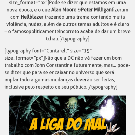
size_format=”px”]Pode se dizer que estamos em uma
nova época, e o que
Alan Moore
&
Peter Milligan
fizeram
com
Hellblazer
trazendo uma trama contendo muita
violência, nudez, além de outros temas adultos e é claro
– o famoso politicamente incorreto acaba de dar um breve
tchau.[/typography]
[typography font=”Cantarell” size=”15″
size_format=”px”]Não que a DC não vá fazer um bom
trabalho com John Constantine futuramente, mas… pode-
se dizer que para se encaixar no universo que será
implantado algumas mudanças deverão ser feitas,
inclusive pelo respeito de seu público.[/typography]