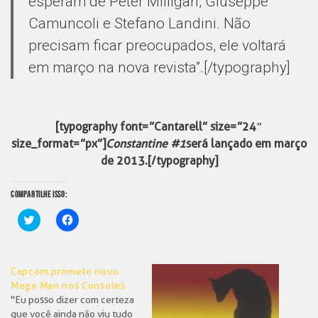
esperam de Peter Milligan, Giuseppe
Camuncoli e Stefano Landini. Não
precisam ficar preocupados, ele voltará
em março na nova revista”.[/typography]
[typography font=”Cantarell” size=”24″
size_format=”px”]
Constantine #1
será lançado em março
de 2013.[/typography]
COMPARTILHE ISSO:
Clique
Clique
para
para
compartilhar
compartilhar
no
no
Twitter(abre
Facebook(abre
em
em
Capcom promete novo
nova
nova
janela)
janela)
Mega Man nos Consoles
"Eu posso dizer com certeza
que você ainda não viu tudo