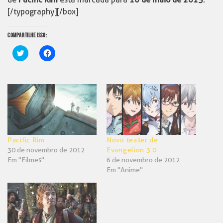
[/typography][/box]
COMPARTILHE ISSO:
Clique
Clique
para
para
compartilhar
compartilhar
no
no
Twitter(abre
Facebook(abre
em
em
nova
nova
janela)
janela)
Pacific Rim
Novo teaser de
30 de novembro de 2012
Evangelion 3.0
Em "Filmes"
6 de novembro de 2012
Em "Anime"