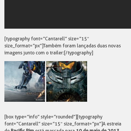
[typography font=”Cantarell” size=”15″
size_format=”px”]Também foram lançadas duas novas
imagens junto com o trailer:[/typography]
[box type=”info” style=”rounded”][typography
font=”Cantarell” size=”15″ size_format=”px”]A estreia
de
Pacific Rim
está marcada para
10
de maio de 2013
.