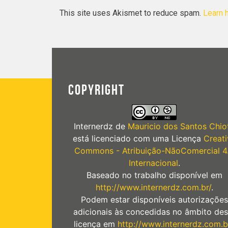
This site uses Akismet to reduce spam.
Learn 
COPYRIGHT
Internerdz
de
Mauricio dos Santos Chiot
está licenciado com uma Licença
Creati
Commons - Atribuição-NãoComercial 4
Internacional
.
Baseado no trabalho disponível em
http://www.internerdz.com.br/
.
Podem estar disponíveis autorizações
adicionais às concedidas no âmbito des
licença em
http://www.internerdz.com.b