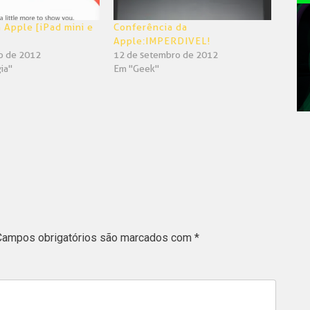
 Apple [iPad mini e
Conferência da
Apple:IMPERDIVEL!
o de 2012
12 de setembro de 2012
ia"
Em "Geek"
Campos obrigatórios são marcados com
*