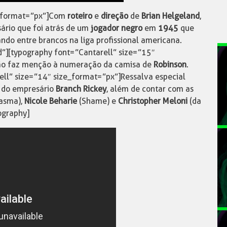
e_format=”px”]Com
roteiro
e
direção
de
Brian Helgeland
,
rio que foi atrás de um
jogador negro
em
1945
que
ndo entre brancos na liga profissional americana.
d”][typography font=”Cantarell” size=”15″
tão faz menção à numeração da camisa de
Robinson
.
ell” size=”14″ size_format=”px”]Ressalva especial
 do empresário
Branch Rickey
, além de contar com as
tasma),
Nicole Beharie
(Shame) e
Christopher Meloni
(da
pography]