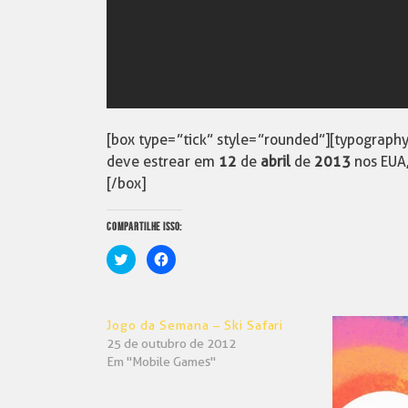
[box type=”tick” style=”rounded”][typograph
deve estrear em
12
de
abril
de
2013
nos EUA,
[/box]
COMPARTILHE ISSO:
Clique
Clique
para
para
compartilhar
compartilhar
no
no
Twitter(abre
Facebook(abre
em
em
Jogo da Semana – Ski Safari
nova
nova
janela)
janela)
25 de outubro de 2012
Em "Mobile Games"