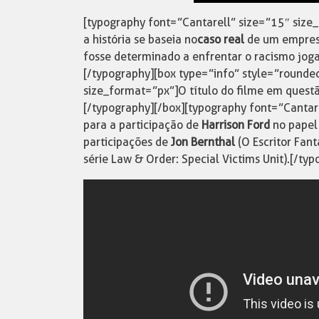
[typography font=”Cantarell” size=”15″ siz
a história se baseia no
caso real
de um empresá
fosse determinado a enfrentar o racismo joga
[/typography][box type=”info” style=”rounde
size_format=”px”]O título do filme em ques
[/typography][/box][typography font=”Cantar
para a participação de
Harrison Ford
no papel
participações de
Jon Bernthal
(O Escritor Fan
série Law & Order: Special Victims Unit).[/ty