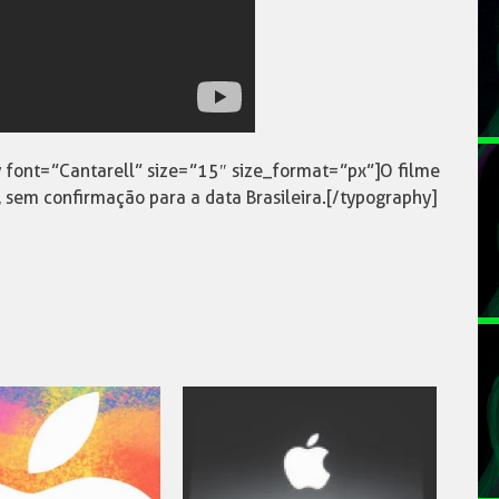
y font=”Cantarell” size=”15″ size_format=”px”]O filme
 sem confirmação para a data Brasileira.[/typography]