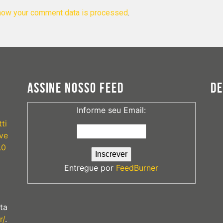
how your comment data is processed
.
ASSINE NOSSO FEED
D
Informe seu Email:
ti
ve
.0
Entregue por
FeedBurner
ta
r/
.