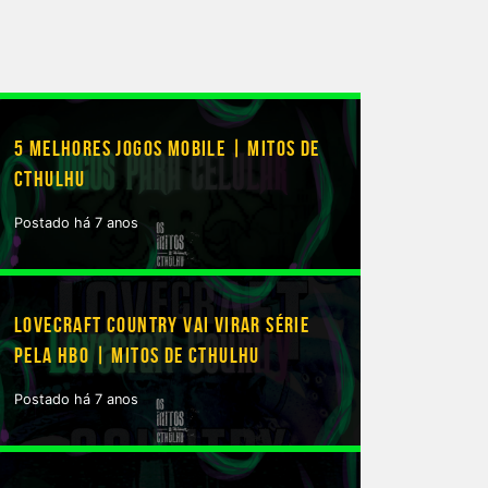
5 MELHORES JOGOS MOBILE | MITOS DE
CTHULHU
Postado há 7 anos
LOVECRAFT COUNTRY VAI VIRAR SÉRIE
PELA HBO | MITOS DE CTHULHU
Postado há 7 anos