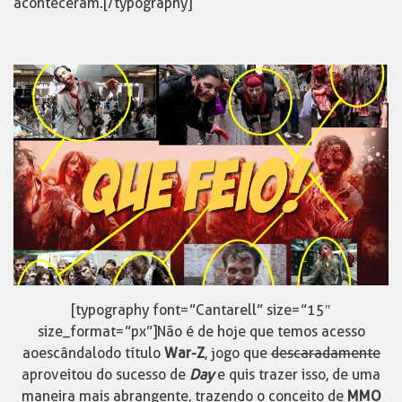
aconteceram.[/typography]
[typography font=”Cantarell” size=”15″
size_format=”px”]Não é de hoje que temos acesso
ao escândalo do título
War-Z
, jogo que
descaradamente
aproveitou do sucesso de
Day
e quis trazer isso, de uma
maneira mais abrangente, trazendo o conceito de
MMO