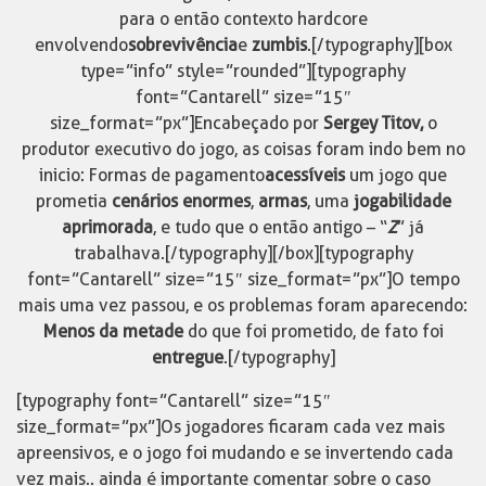
para o então contexto hardcore
envolvendo
sobrevivência
e
zumbis
.[/typography][box
type=”info” style=”rounded”][typography
font=”Cantarell” size=”15″
size_format=”px”]Encabeçado por
Sergey Titov,
o
produtor executivo do jogo, as coisas foram indo bem no
inicio: Formas de pagamento
acessíveis
um jogo que
prometia
cenários enormes
,
armas
, uma
jogabilidade
aprimorada
, e tudo que o então antigo – “
Z
” já
trabalhava.[/typography][/box][typography
font=”Cantarell” size=”15″ size_format=”px”]O tempo
mais uma vez passou, e os problemas foram aparecendo:
Menos da metade
do que foi prometido, de fato foi
entregue
.[/typography]
[typography font=”Cantarell” size=”15″
size_format=”px”]Os jogadores ficaram cada vez mais
apreensivos, e o jogo foi mudando e se invertendo cada
vez mais.. ainda é importante comentar sobre o caso