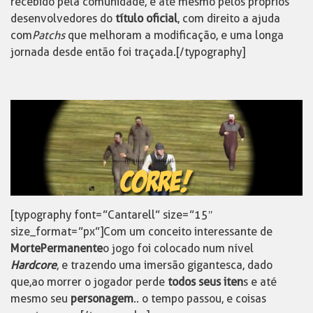
recebido pela comunidade, e até mesmo pelos próprios
desenvolvedores do
título oficial
, com direito a ajuda
com
Patchs
que melhoram a modificação, e uma longa
jornada desde então foi traçada.[/typography]
[typography font=”Cantarell” size=”15″
size_format=”px”]Com um conceito interessante de
Morte Permanente
o jogo foi colocado num nível
Hardcore
, e trazendo uma imersão gigantesca, dado
que, ao morrer o jogador perde
todos seus iten
s e até
mesmo seu
personagem
.. o tempo passou, e coisas