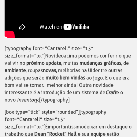
[typography font=”Cantarell” size=”15″
size_format=”px”]No vídeo acima podemos conferir o que
vai vir no
próximo update
, muitas
mudanças gráficas
, de
ambiente
, roupas
novas,
melhorias na UI dentre outras
adições que serão
muito bem vindas
ao jogo. E o que era
bom vai se tornar.. melhor ainda! Outra novidade
interessante é a introdução de um sistema de
Craft
e o
novo
inventory.
[/typography]
[box type=”tick” style=”rounded”][typography
font=”Cantarell” size=”15″
size_format=”px”]É importantíssimo deixar em destaque o
trabalho que
Dean “Rocket” Hall
e sua equipe estão