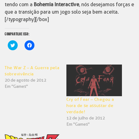
tendo com a
Bohemia Interactive
, nós desejamos forças e
que a transição para um jogo solo seja bem aceita.
[/typography][/box]
COMPARTILHE ISSO:
Clique
Clique
para
para
compartilhar
compartilhar
no
no
Twitter(abre
Facebook(abre
em
em
The War Z – A Guerra pela
nova
nova
janela)
janela)
sobrevivência
20 de agosto de 2012
Em "Games"
Cry of Fear – Chegou a
hora de se assustar de
verdade!
12 de julho de 2012
Em "Games"