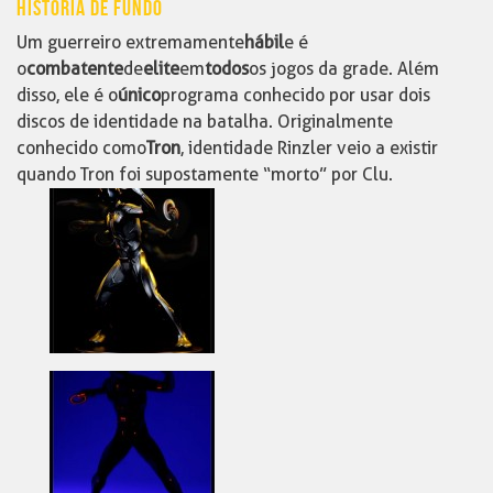
HISTÓRIA DE FUNDO
Um guerreiro extremamente
hábil
e é
o
combatente
de
elite
em
todos
os jogos da grade. Além
disso, ele é o
único
programa conhecido por usar dois
discos de identidade na batalha. Originalmente
conhecido como
Tron
, identidade Rinzler veio a existir
quando Tron foi supostamente “morto” por Clu.