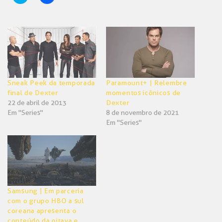
para
para
compartilhar
compartilhar
no
no
Twitter(abre
Facebook(abre
em
em
nova
nova
janela)
janela)
Sneak Peek da temporada
Paramount+ | Relembre
final de Dexter
momentos icônicos de
22 de abril de 2013
Dexter
Em "Series"
8 de novembro de 2021
Em "Series"
Samsung | Em parceria
com o grupo HBO a sul
coreana apresenta o
conteúdo da oitava e