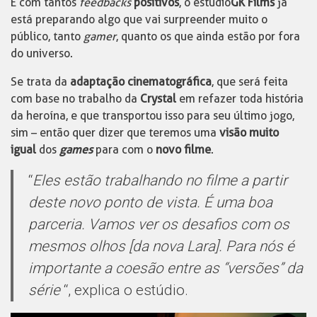
E com tantos
feedbacks
positivos
, o estúdio
GK Films
já
está preparando algo que vai surpreender muito o
público, tanto
gamer
, quanto os que ainda estão por fora
do universo.
Se trata da
adaptação cinematográfica
, que será feita
com base no trabalho da
Crystal
em refazer toda história
da heroína, e que transportou isso para seu último jogo,
sim – então quer dizer que teremos uma
visão muito
igual
dos
games
para com o
novo filme
.
“
Eles estão trabalhando no filme a partir
deste novo ponto de vista. É uma boa
parceria. Vamos ver os desafios com os
mesmos olhos [da nova Lara]. Para nós é
importante a coesão entre as “versões” da
série
“, explica o estúdio.