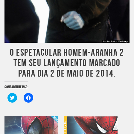
O ESPETACULAR HOMEM-ARANHA 2
TEM SEU LANÇAMENTO MARCADO
PARA DIA 2 DE MAIO DE 2014.
COMPARTILHE ISSO:
Clique
Clique
para
para
compartilhar
compartilhar
no
no
Twitter(abre
Facebook(abre
em
em
nova
nova
janela)
janela)