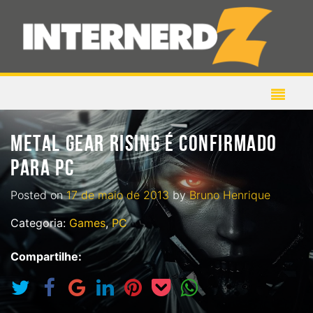
METAL GEAR RISING É CONFIRMADO
PARA PC
Posted on
17 de maio de 2013
by
Bruno Henrique
Categoria:
Games
,
PC
Compartilhe: