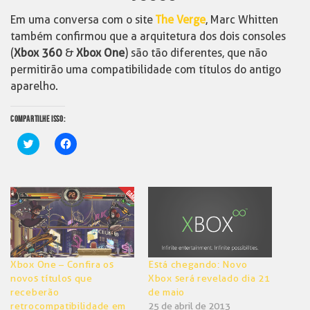
Em uma conversa com o site
The Verge
, Marc Whitten
também confirmou que a arquitetura dos dois consoles
(
Xbox 360
&
Xbox One
) são tão diferentes, que não
permitirão uma compatibilidade com títulos do antigo
aparelho.
COMPARTILHE ISSO:
Clique
Clique
para
para
compartilhar
compartilhar
no
no
Twitter(abre
Facebook(abre
em
em
nova
nova
janela)
janela)
Xbox One – Confira os
Está chegando: Novo
novos títulos que
Xbox será revelado dia 21
receberão
de maio
retrocompatibilidade em
25 de abril de 2013