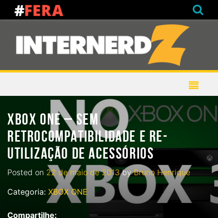
XBOX ONE – SEM
RETROCOMPATIBILIDADE E RE-
UTILIZAÇÃO DE ACESSÓRIOS
Posted on
22 de maio de 2013
by
Bruno Henrique
Categoria:
XBOX ONE
Compartilhe: