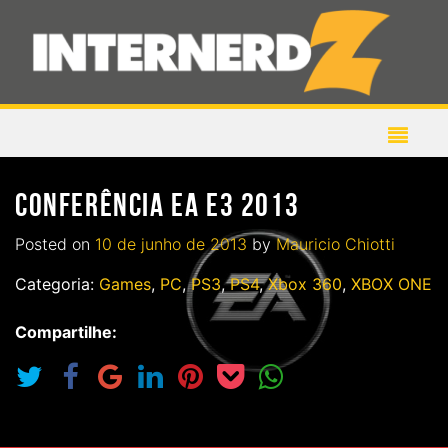
CONFERÊNCIA EA E3 2013
Posted on
10 de junho de 2013
by
Mauricio Chiotti
Categoria:
Games
,
PC
,
PS3
,
PS4
,
Xbox 360
,
XBOX ONE
Compartilhe: