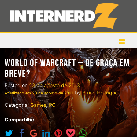
WORLD OF WARCRAFT – DE GRAÇA EM
BREVE?
Posted on
23 de agosto de 2013
by
Bruno Henrique
Atualizado em
23 de agosto de 2013
Categoria:
Games
,
PC
Compartilhe: