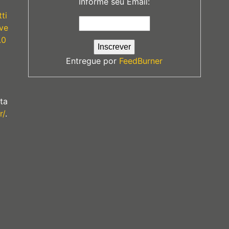
Informe seu Email:
ti
ve
.0
Entregue por
FeedBurner
ta
r/
.