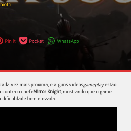
hiotti
Pin it
Pocket
WhatsApp
ada vez mais próxima, e alguns vídeos
gameplay
estão
 contra o chefe
Mirror Knight
, mostrando que o game
 dificuldade bem elevada.