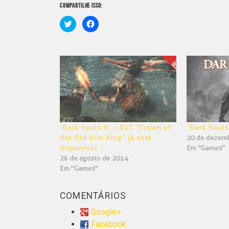
COMPARTILHE ISSO:
Clique
Clique
para
para
compartilhar
compartilhar
no
no
Twitter(abre
Facebook(abre
em
em
nova
nova
janela)
janela)
‘Dark Souls II’ – DLC “Crown of
“Dark Souls
the Old Iron King” já está
20 de dezem
disponível
Em "Games"
26 de agosto de 2014
Em "Games"
COMENTÁRIOS
Google+
Facebook