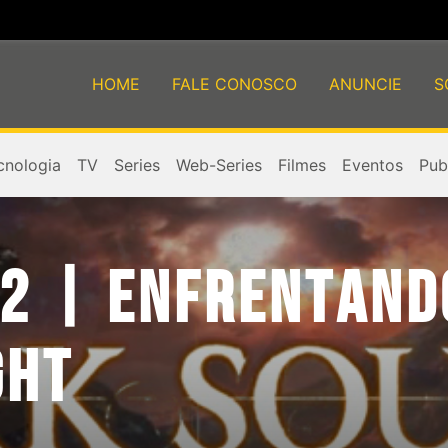
HOME
FALE CONOSCO
ANUNCIE
S
cnologia
TV
Series
Web-Series
Filmes
Eventos
Publ
 2 | ENFRENTAND
GHT