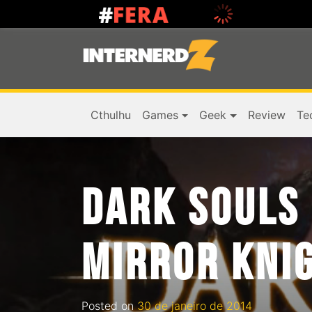
Cthulhu
Games
Geek
Review
Te
DARK SOULS
MIRROR KNI
Posted on
30 de janeiro de 2014