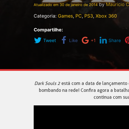
by
Mauricio C
Atualizado em
30 de janeiro de 2014
Categoria:
Games
,
PC
,
PS3
,
Xbox 360
Compartilhe:
Tweet
Like
+1
Share
Dark Souls 2
está com a data de lançamento c
bombando na rede! Confira agora a batalha
continua com sua