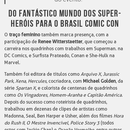
DO FANTÁSTICO MUNDO DOS SUPER-
HERÓIS PARA O BRASIL COMIC CON
O
traço feminino
também marca presença, com a
participação de
Renee Witterstaetter
, que começou a
carreira nos quadrinhos com trabalhos em Superman. na
DC Comics, e Surfista Prateado, Conan e She-Hulk na
Marvel.
Também foi editora de títulos como
Arquivo X, Jurassic
Park, Xena, Hercules
, cocriadora, com
Michael Golden
, da
série
Spartan X
, e colorista de centenas de quadrinhos
como
Os Vingadores, Homem-Aranha e Capitão América
.
Depois do sucesso como roteirista de quadrinhos,
trabalhou em dezenas de clipes de artistas como
Madonna, Seal, Ben Harper e Usher, além dos filmes
Hora
do Rush II, O Mestre Invencível, Police Story 3
(todos
estes com Jackie Chan) e
Dragão Vermelho
, entre outros.