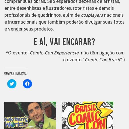
comprar suas obras. São esperados dezenas de artistas,
entre desenhistas e ilustradores, roteiristas e demais
profissionais de quadrinhos, além de
cosplayers
nacionais
e internacionais que também poderão divulgar suas fotos
e vender seus produtos.
E AÍ, VAI ENCARAR?
*O evento ‘
Comic-Con Experiencie’
não têm ligação com
o evento “
Comic Con Brasil
“.)
COMPARTILHE ISSO:
Clique
Clique
para
para
compartilhar
compartilhar
no
no
Twitter(abre
Facebook(abre
em
em
nova
nova
janela)
janela)