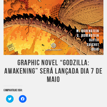
GRAPHIC NOVEL “GODZILLA:
AWAKENING” SERÁ LANÇADA DIA 7 DE
MAIO
COMPARTILHE ISSO:
Clique
Clique
para
para
compartilhar
compartilhar