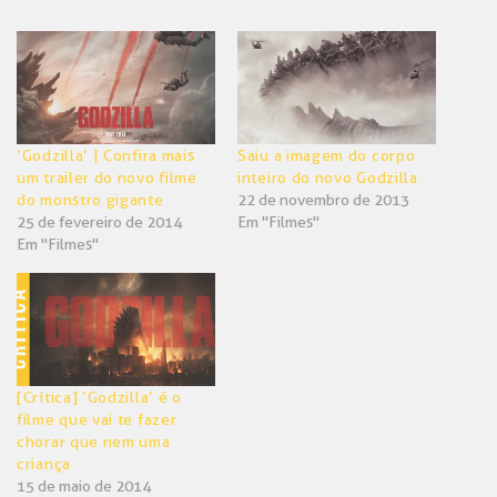
no
no
Twitter(abre
Facebook(abre
em
em
nova
nova
janela)
janela)
‘Godzilla’ | Confira mais
Saiu a imagem do corpo
um trailer do novo filme
inteiro do novo Godzilla
do monstro gigante
22 de novembro de 2013
25 de fevereiro de 2014
Em "Filmes"
Em "Filmes"
[Crítica] ‘Godzilla’ é o
filme que vai te fazer
chorar que nem uma
criança
15 de maio de 2014