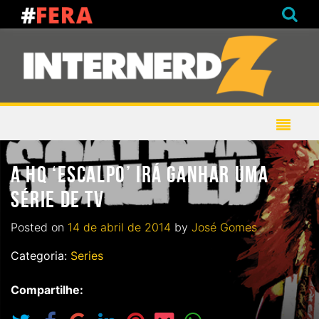
A HQ ‘ESCALPO’ IRÁ GANHAR UMA
SÉRIE DE TV
Posted on
14 de abril de 2014
by
José Gomes
Categoria:
Series
Compartilhe: