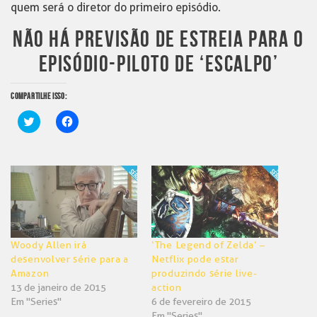
quem será o diretor do primeiro episódio.
NÃO HÁ PREVISÃO DE ESTREIA PARA O
EPISÓDIO-PILOTO DE ‘ESCALPO’
COMPARTILHE ISSO:
Clique
Clique
para
para
compartilhar
compartilhar
no
no
Twitter(abre
Facebook(abre
em
em
nova
nova
janela)
janela)
Woody Allen irá
‘The Legend of Zelda’ –
desenvolver série para a
Netflix pode estar
Amazon
produzindo série live-
13 de janeiro de 2015
action
Em "Series"
6 de fevereiro de 2015
Em "Series"