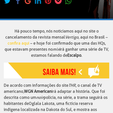
Há pouco tempo, nós noticiamos aqui no site o
cancelamento da revista mensal
Vertigo
, aqui no Brasil –
confira aqui
– e hoje foi confirmado que uma das HQs,
que estavam presentes no
mix
irá ganhar uma série de TV,
estamos falando de
Escalpo
.
De acordo com informações do site
THR
, o canal de TV
americano,
WGN American
irá adaptar a história. Que foi
descrita como um
noir
policia, na série, a trama seguirá os
habitantes de Oglala Lakota, uma fictícia reserva
indígena localizada na Dakota do Sul, e mostra aos