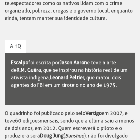
telespectadores como os nativos lidam com o crime
organizado, pobreza, drogas e o governo local, enquanto
ainda, tentam manter sua identidade cultura.
A HQ
Escalpo
foi escrita por
Jason Aaron
e teve a arte
de
R.M. Guéra
, que se inspirou na história real de um
ativista indígena,
Leonard Peltier,
que matou dois
agentes do FBI em um tiroteio no ano de 1975.
O quadrinho foi publicado pelo selo
Vertigo
em 2007, e
teve
60 ediçoes
mensais, sendo que a última saiu a menos
de dois anos, em 2012. Quem escreverá o piloto e o
produzierá será
Doug Jung
(
Banshee
), não foi divulgado