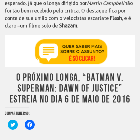
esperado, já que o longa dirigido por
Martin Campbell
não
foi tão bem recebido pela crítica. O destaque fica por
conta de sua união com o velocistas escarlate
Flash
, e é
claro –
um filme solo de
Shazam
.
O PRÓXIMO LONGA, “BATMAN V.
SUPERMAN: DAWN OF JUSTICE”
ESTREIA NO DIA 6 DE MAIO DE 2016
COMPARTILHE ISSO:
Clique
Clique
para
para
compartilhar
compartilhar
no
no