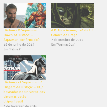
Twitter(abre
Facebook(abre
em
em
nova
nova
janela)
janela)
‘Batman V Superman:
Assista a Animações da DC
Dawn of Justice’ –
Comics de Graça!
Aquaman confirmado?
7 de outubro de 2013
16 de junho de 2014
Em "Animações"
Em "Filmes"
‘Batman vs Superman: A
Origem da Justiça’ – HQs
baseadas no universo dos
cinemas estão
disponíveis!
5 de fevereiro de 2016