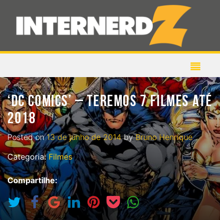
‘DC COMICS’ – TEREMOS 7 FILMES ATÉ
2018
Posted on
13 de junho de 2014
by
Bruno Henrique
Categoria:
Filmes
Compartilhe: