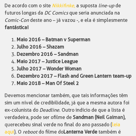
De acordo com o site
Nikkifinke,
a suposta
line-up
de
futuros longas da
DC Comics
que seria anunciada na
Comic-Con
deste ano – já vazou -, e ela é simplesmente
fantástica!
Maio 2016 – Batman v Superman
Julho 2016 – Shazam
Dezembro 2016 – Sandman
Maio 2017 – Justice League
Julho 2017 – Wonder Woman
Dezembro 2017 – Flash and Green Lantern team-up
Maio 2018 – Man Of Steel 2
Devemos mencionar também, que tais informações têm
sim um nível de credibilidade, já que a mesma autora foi
ex-colunista do
Deadline
. Outro indício de que a lista é
verdadeira, pode ser o filme de
Sandman (N
eil Gaiman),
que
recebeu sinal verde no final do ano passado (
leia
aqui
). O
reboot
do filme do
Lanterna Verde
também é