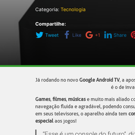
Categoria:
Tecnologia
Compartilhe:
Tweet
Like
+1
Share
Já rodando no novo
Google Android TV
, a ap
é o de inv
Games
,
filmes
,
músicas
e muito mais aliado 
navegação fluida e agradável, podendo cons
em seus televisores, o aparelho ainda tem
co
especial
aos jogos!
“Esse é um console do futuro”, d