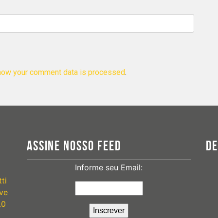
how your comment data is processed
.
ASSINE NOSSO FEED
D
Informe seu Email:
ti
ve
.0