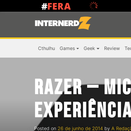
Cthulhu
Games
Geek
Review
Te
RAZER – MI
EXPERIÊNCIA
Posted on
26 de junho de 2014
by
A Redaç