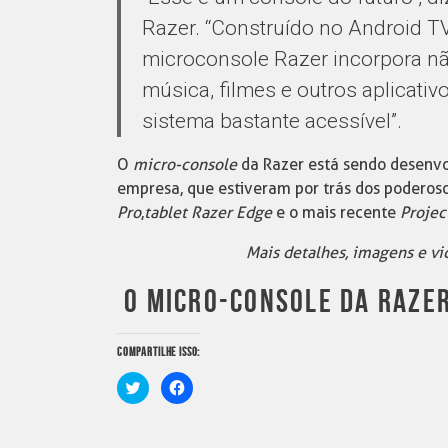
Razer. “Construído no Android TV,
microconsole Razer incorpora nã
música, filmes e outros aplicati
sistema bastante acessível”.
O
micro-console
da Razer está sendo desenvo
empresa, que estiveram por trás dos poderos
Pro
,
tablet Razer Edge
e o mais recente
Project
Mais detalhes, imagens e vi
O MICRO-CONSOLE DA RAZE
COMPARTILHE ISSO:
Clique
Clique
para
para
compartilhar
compartilhar
no
no
Twitter(abre
Facebook(abre