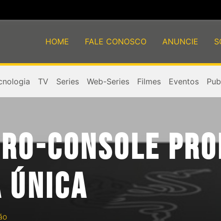
HOME
FALE CONOSCO
ANUNCIE
S
cnologia
TV
Series
Web-Series
Filmes
Eventos
Publ
CRO-CONSOLE PR
 ÚNICA
ão