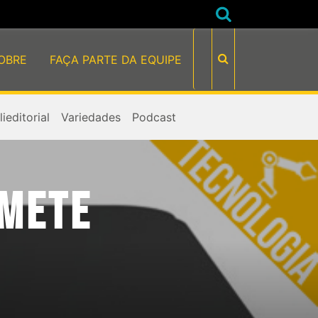
OBRE
FAÇA PARTE DA EQUIPE
ieditorial
Variedades
Podcast
OMETE