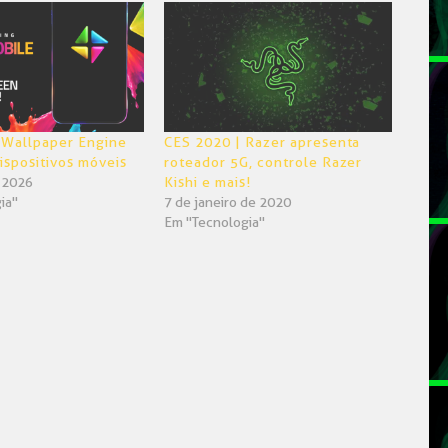
 Wallpaper Engine
CES 2020 | Razer apresenta
ispositivos móveis
roteador 5G, controle Razer
e 2026
Kishi e mais!
ia"
7 de janeiro de 2020
Em "Tecnologia"