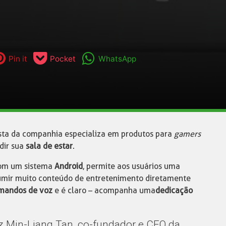
Pin it
Pocket
WhatsApp
osta da companhia especializa em produtos para
gamers
adir sua
sala de estar
.
com um sistema
Android
, permite aos usuários uma
umir muito conteúdo de entretenimento diretamente
mandos de voz
e é claro – acompanha uma
dedicação
iz Min-Liang Tan, co-fundador e CEO da