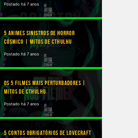
Postado há 7 anos
5 ANIMES SINISTROS DE HORROR
CÓSMICO | MITOS DE CTHULHU
Postado há 7 anos
OS 5 FILMES MAIS PERTURBADORES |
MITOS DE CTHULHU
Postado há 7 anos
5 CONTOS OBRIGATÓRIOS DE LOVECRAFT