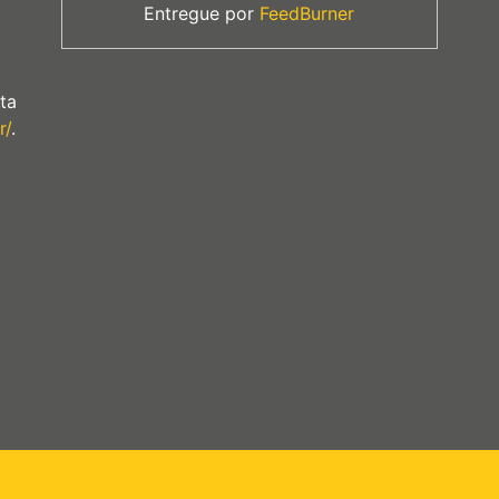
Entregue por
FeedBurner
ta
r/
.