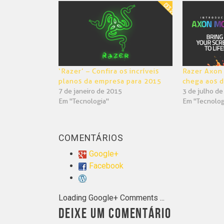
em
em
nova
nova
janela)
janela)
‘Razer’ – Confira os incríveis
Razer Axon
planos da empresa para 2015
chega aos d
7 de janeiro de 2015
3 de julho d
Em "Tecnologia"
Em "Tecnolog
COMENTÁRIOS
Google+
Facebook
Loading Google+ Comments ...
DEIXE UM COMENTÁRIO