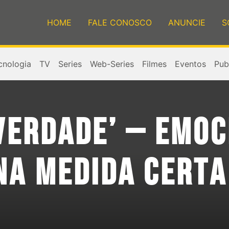
HOME
FALE CONOSCO
ANUNCIE
S
cnologia
TV
Series
Web-Series
Filmes
Eventos
Publ
 VERDADE’ – EMO
NA MEDIDA CERTA