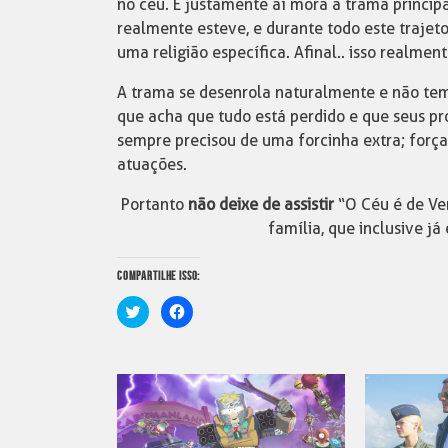
no céu. E justamente aí mora a trama principa
realmente esteve, e durante todo este traje
uma religião específica. Afinal.. isso realme
A trama se desenrola naturalmente e não tem
que acha que tudo está perdido e que seus p
sempre precisou de uma forcinha extra; forç
atuações.
Portanto
não deixe de assistir
“O Céu é de Ve
família, que inclusive já 
COMPARTILHE ISSO:
Clique
Clique
para
para
compartilhar
compartilhar
no
no
Twitter(abre
Facebook(abre
em
em
nova
nova
janela)
janela)