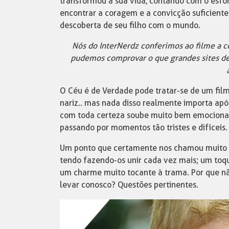
transformou a sua vida, contando com o esfor
encontrar a coragem e a convicção suficiente
descoberta de seu filho com o mundo.
Nós do InterNerdz conferimos ao filme a co
pudemos comprovar o que grandes sites de c
O Céu é de Verdade pode tratar-se de um filme
nariz.. mas nada disso realmente importa apó
com toda certeza soube muito bem emocionar
passando por momentos tão tristes e difíceis.
Um ponto que certamente nos chamou muito a
tendo fazendo-os unir cada vez mais; um toq
um charme muito tocante à trama. Por que nã
levar conosco? Questões pertinentes.