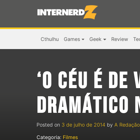
Cthulhu
Games
Geek
Review
Te
‘O CÉU É DE
DRAMÁTICO 
Posted on
3 de julho de 2014
by
A Redação
Categoria:
Filmes