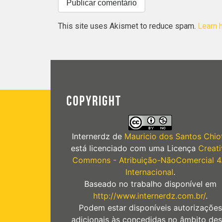
This site uses Akismet to reduce spam.
Learn 
COPYRIGHT
Internerdz
de
Mauricio dos Santos Chiot
está licenciado com uma Licença
Creati
Commons - Atribuição-NãoComercial 4
Internacional
.
Baseado no trabalho disponível em
http://www.internerdz.com.br/
.
Podem estar disponíveis autorizações
adicionais às concedidas no âmbito des