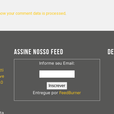
how your comment data is processed
.
ASSINE NOSSO FEED
D
Informe seu Email:
ti
ve
.0
Entregue por
FeedBurner
ta