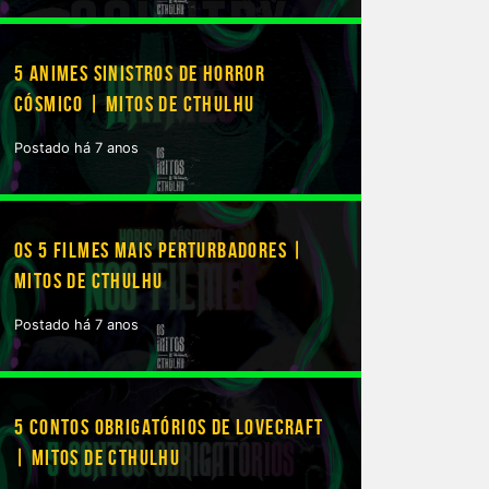
5 ANIMES SINISTROS DE HORROR
CÓSMICO | MITOS DE CTHULHU
Postado há 7 anos
OS 5 FILMES MAIS PERTURBADORES |
MITOS DE CTHULHU
Postado há 7 anos
5 CONTOS OBRIGATÓRIOS DE LOVECRAFT
| MITOS DE CTHULHU