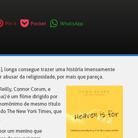
Pin it
Pocket
WhatsApp
, longa consegue trazer uma história imensamente
ar abusar da religiosidade, por mais que pareça.
Reilly, Connor Corum, e
al)
é um filme dirigido por
ro homônimo de mesmo título
do The New York Times, que
.
a por um menino que