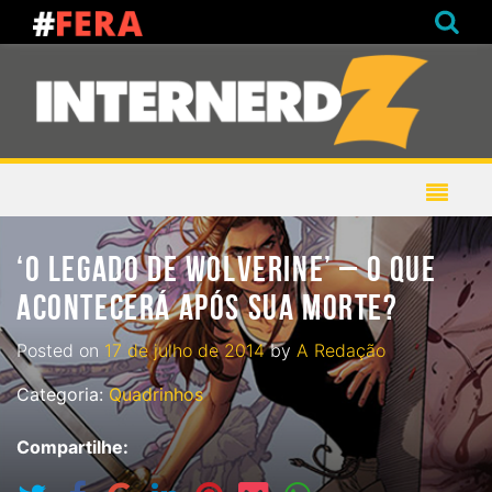
‘O LEGADO DE WOLVERINE’ – O QUE
ACONTECERÁ APÓS SUA MORTE?
Posted on
17 de julho de 2014
by
A Redação
Categoria:
Quadrinhos
Compartilhe: