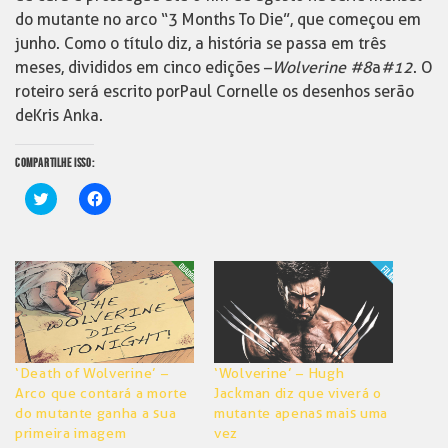
do mutante no arco “3 Months To Die”, que começou em
junho. Como o título diz, a história se passa em três
meses, divididos em cinco edições –
Wolverine #8
a
#12
. O
roteiro será escrito por Paul Cornell e os desenhos serão
de Kris Anka.
COMPARTILHE ISSO:
Clique
Clique
para
para
compartilhar
compartilhar
no
no
Twitter(abre
Facebook(abre
em
em
nova
nova
janela)
janela)
‘Death of Wolverine’ –
‘Wolverine’ – Hugh
Arco que contará a morte
Jackman diz que viverá o
do mutante ganha a sua
mutante apenas mais uma
primeira imagem
vez