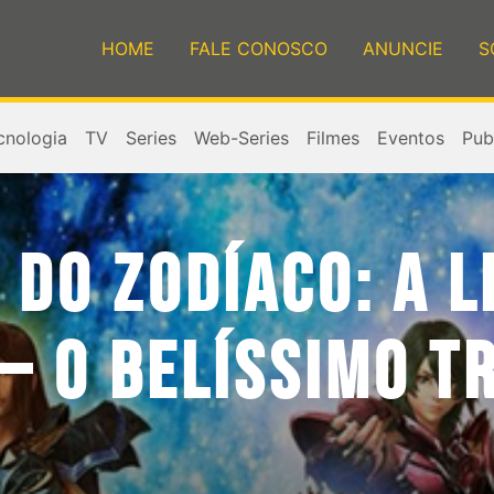
HOME
FALE CONOSCO
ANUNCIE
S
cnologia
TV
Series
Web-Series
Filmes
Eventos
Publ
 DO ZODÍACO: A 
– O BELÍSSIMO T