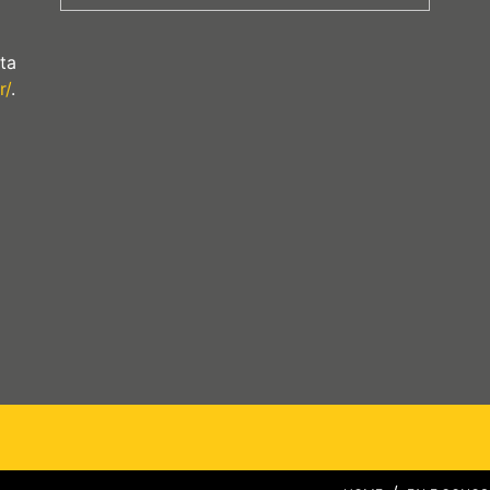
ta
r/
.