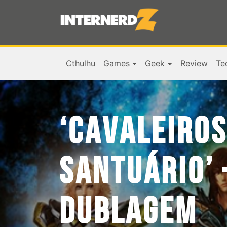
Cthulhu
Games
Geek
Review
Te
‘CAVALEIROS
SANTUÁRIO’ 
DUBLAGEM