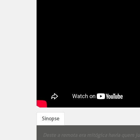
Sinopse
Deste a remota era mitógica havia quem ju