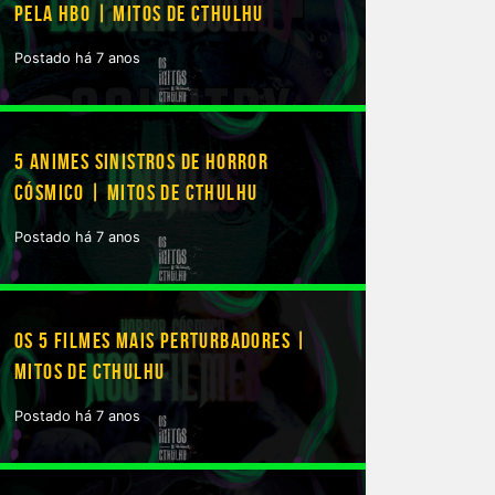
PELA HBO | MITOS DE CTHULHU
Postado há 7 anos
5 ANIMES SINISTROS DE HORROR
CÓSMICO | MITOS DE CTHULHU
Postado há 7 anos
OS 5 FILMES MAIS PERTURBADORES |
MITOS DE CTHULHU
Postado há 7 anos