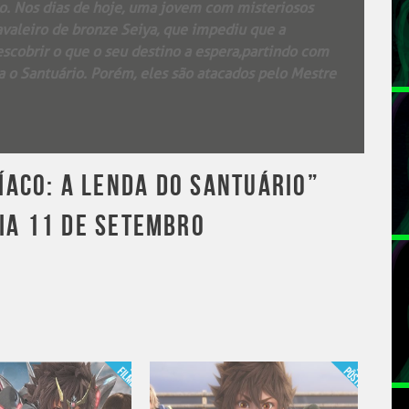
o. Nos dias de hoje, uma jovem com misteriosos
avaleiro de bronze Seiya, que impediu que a
escobrir o que o seu destino a espera,partindo com
a o Santuário. Porém, eles são atacados pelo Mestre
ÍACO: A LENDA DO SANTUÁRIO”
DIA 11 DE SETEMBRO