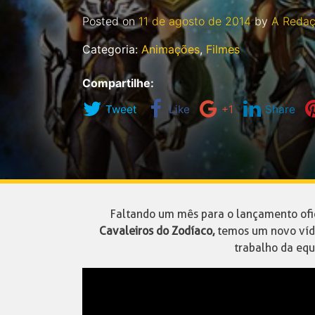
Posted on
11 de agosto de 2014
by
A Reda
Categoria:
Animações
,
Filmes
Compartilhe:
Tweet
Like
+1
Share
Faltando um mês para o lançamento ofic
Cavaleiros do Zodíaco,
temos um novo víd
trabalho da equ