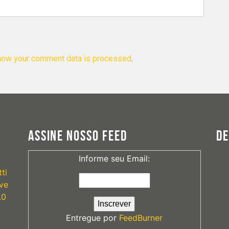
how your comment data is processed
.
ASSINE NOSSO FEED
D
Informe seu Email:
ti
ve
.0
Entregue por
FeedBurner