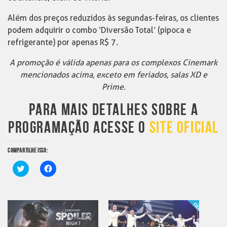
Além dos preços reduzidos às segundas-feiras, os clientes
podem adquirir o combo ‘Diversão Total’ (pipoca e
refrigerante) por apenas R$ 7.
A promoção é válida apenas para os complexos Cinemark
mencionados acima, exceto em feriados, salas XD e
Prime.
PARA MAIS DETALHES SOBRE A
PROGRAMAÇÃO ACESSE O
SITE OFICIAL
COMPARTILHE ISSO:
Clique
Clique
para
para
compartilhar
compartilhar
no
no
Twitter(abre
Facebook(abre
em
em
nova
nova
janela)
janela)