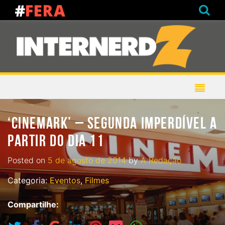
‘CINEMARK’ – SEGUNDA IMPERDÍVEL A
PARTIR DO DIA 11
Posted on
5 de agosto de 2014
by
A Redação
Categoria:
Eventos
,
Filmes
Compartilhe: