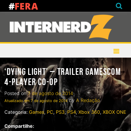
‘DYING LIGHT’ – TRAILER GAMESCOM
4-PLAYER CO-OP
Posted on
7 de agosto de 2014
by
A Redação
Atualizado em
7 de agosto de 2014
Categoria:
Games
,
PC
,
PS3
,
PS4
,
Xbox 360
,
XBOX ONE
Compartilhe: