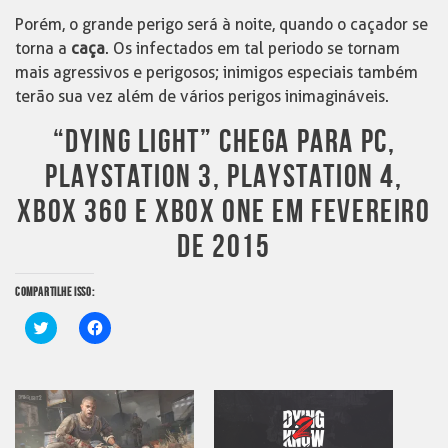
Porém, o grande perigo será à noite, quando o caçador se
torna a
caça
. Os infectados em tal periodo se tornam
mais agressivos e perigosos; inimigos especiais também
terão sua vez além de vários perigos inimagináveis.
“DYING LIGHT” CHEGA PARA PC,
PLAYSTATION 3, PLAYSTATION 4,
XBOX 360 E XBOX ONE EM FEVEREIRO
DE 2015
COMPARTILHE ISSO:
Clique
Clique
para
para
compartilhar
compartilhar
no
no
Twitter(abre
Facebook(abre
em
em
nova
nova
janela)
janela)