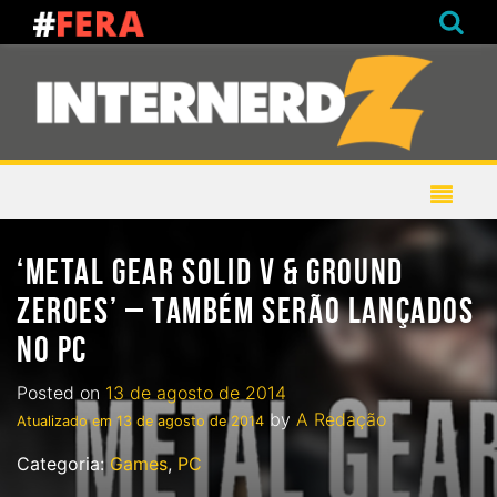
‘METAL GEAR SOLID V & GROUND
ZEROES’ – TAMBÉM SERÃO LANÇADOS
NO PC
Posted on
13 de agosto de 2014
by
A Redação
Atualizado em
13 de agosto de 2014
Categoria:
Games
,
PC