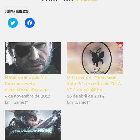
COMPARTILHE ISSO:
Clique
Clique
para
para
compartilhar
compartilhar
no
no
Twitter(abre
Facebook(abre
em
em
nova
nova
janela)
janela)
Metal Gear Solid V |
O Trailer de ‘Metal Gear
Konami revela
Solid V’ recriado em “GTA
experiência do game
V” é do c#!@lho
4 de novembro de 2013
16 de abril de 2014
Em "Games"
Em "Games"