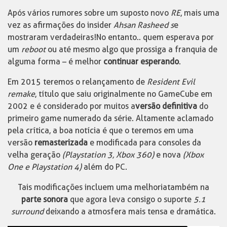
Após vários rumores sobre um suposto novo
RE
, mais uma
vez as afirmações do insider
Ahsan Rasheed s
e
mostraram verdadeiras! No entanto.. quem esperava por
um
reboot
ou até mesmo algo que prossiga a franquia de
alguma forma – é melhor
continuar esperando
.
Em 2015 teremos o relançamento de
Resident Evil
remake
, título que saiu originalmente no GameCube em
2002 e é considerado por muitos a
versão definitiva
do
primeiro game numerado da série. Altamente aclamado
pela crítica, a boa notícia é que o teremos em uma
versão
remasterizada
e modificada para consoles da
velha geração
(Playstation 3, Xbox 360)
e nova
(Xbox
One e Playstation 4)
além do PC.
Tais modificações incluem uma melhoria também na
parte sonora
que agora leva consigo o suporte
5.1
surround
deixando a atmosfera mais tensa e dramática.