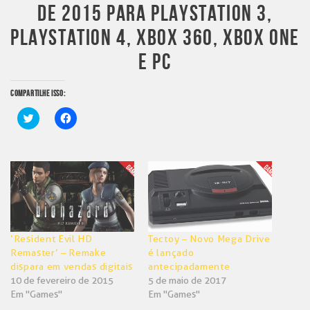
DE 2015 PARA PLAYSTATION 3,
PLAYSTATION 4, XBOX 360, XBOX ONE
E PC
COMPARTILHE ISSO:
Clique
Clique
para
para
compartilhar
compartilhar
no
no
Twitter(abre
Facebook(abre
em
em
nova
nova
janela)
janela)
‘Resident Evil HD
Tectoy – Novo Mega Drive
Remaster’ – Remake
é lançado
dispara em vendas digitais
antecipadamente
10 de fevereiro de 2015
5 de maio de 2017
Em "Games"
Em "Games"