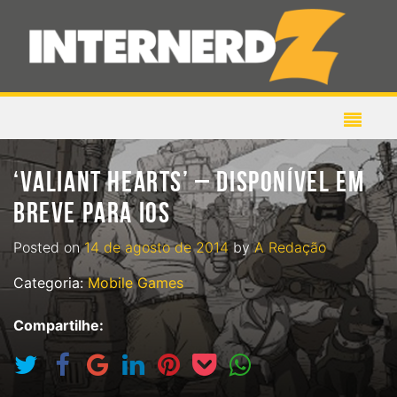
‘VALIANT HEARTS’ – DISPONÍVEL EM
BREVE PARA IOS
Posted on
14 de agosto de 2014
by
A Redação
Categoria:
Mobile Games
Compartilhe: