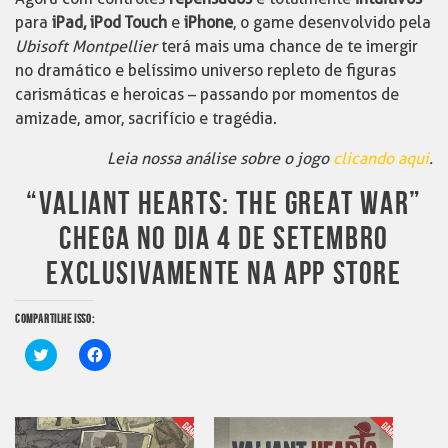
para
iPad, iPod Touch
e
iPhone
, o game desenvolvido pela
Ubisoft Montpellier
terá mais uma chance de te imergir
no dramático e belíssimo universo repleto de figuras
carismáticas e heroicas – passando por momentos de
amizade, amor, sacrifício e tragédia.
Leia nossa análise sobre o jogo
clicando aqui
.
“VALIANT HEARTS: THE GREAT WAR”
CHEGA NO DIA 4 DE SETEMBRO
EXCLUSIVAMENTE NA APP STORE
COMPARTILHE ISSO:
Clique
Clique
para
para
compartilhar
compartilhar
no
no
Twitter(abre
Facebook(abre
em
em
nova
nova
janela)
janela)