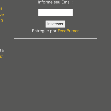
Informe seu Email:
ti
ve
.0
Entregue por
FeedBurner
ta
r/
.