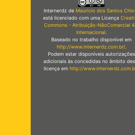
Internerdz
de
Mauricio dos Santos Chiot
está licenciado com uma Licença
Creati
Commons - Atribuição-NãoComercial 4
Internacional
.
Baseado no trabalho disponível em
http://www.internerdz.com.br/
.
Podem estar disponíveis autorizações
adicionais às concedidas no âmbito des
licença em
http://www.internerdz.com.b