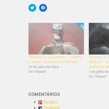
Clique
Clique
para
para
compartilhar
compartilhar
no
no
Twitter(abre
Facebook(abre
em
em
nova
nova
janela)
janela)
‘Batman V. Superman’ – Confira
‘Batman V.
o visual completo do Batman
Justice’ – 
23 de julho de 2014
uniforme d
Em "Filmes"
3 de julho d
Em "Filmes"
COMENTÁRIOS
Google+
Facebook