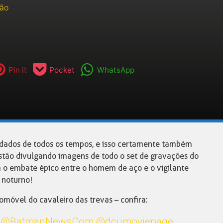
ão
Pin it
Pocket
WhatsApp
dados de todos os tempos, e isso certamente também
estão divulgando imagens de todo o set de gravações do
á o embate épico entre o homem de aço e o vigilante
noturno!
tomóvel do cavaleiro das trevas – confira:
.
@BatmanNewsCom
@dcumoviepage