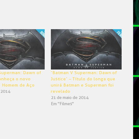
 Superman: Dawn of
‘Batman V Superman: Dawn of
Conheça o novo
Justice’ – Título do longa que
o Homem de Aço
unirá Batman e Superman foi
e 2014
revelado
21 de maio de 2014
Em "Filmes"