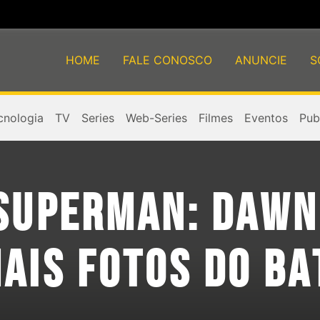
HOME
FALE CONOSCO
ANUNCIE
S
cnologia
TV
Series
Web-Series
Filmes
Eventos
Publ
SUPERMAN: DAWN 
MAIS FOTOS DO B