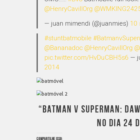
@HenryCavillOrg
@WMKING242
— juan mimendi (@juanmies)
10 
#stuntbatmobile
#BatmanvSupe
@Bananadoc
@HenryCavillOrg
@
pic.twitter.com/HvDuCBH5s6
— j
2014
“BATMAN V SUPERMAN: DAWN
NO DIA 24 
COMPARTILHE ISSO: