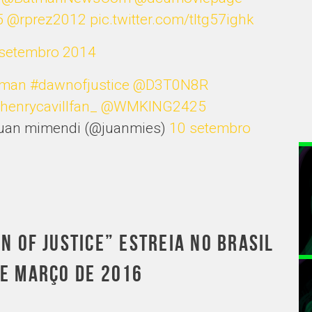
5
@rprez2012
pic.twitter.com/tItg57ighk
setembro 2014
rman
#dawnofjustice
@D3T0N8R
henrycavillfan_
@WMKING2425
uan mimendi (@juanmies)
10 setembro
 OF JUSTICE” ESTREIA NO BRASIL
DE MARÇO DE 2016