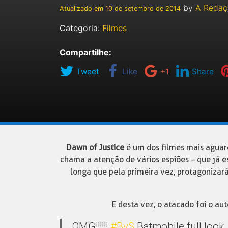
by
A Redaç
Atualizado em
10 de setembro de 2014
Categoria:
Filmes
Compartilhe:
Tweet
Like
+1
Share
Dawn of Justice
é um dos filmes mais aguar
chama a atenção de vários espiões – que já 
longa que pela primeira vez, protagonizar
E desta vez, o atacado foi o au
OMG!!!!!!
#BvS
Batmobile full look