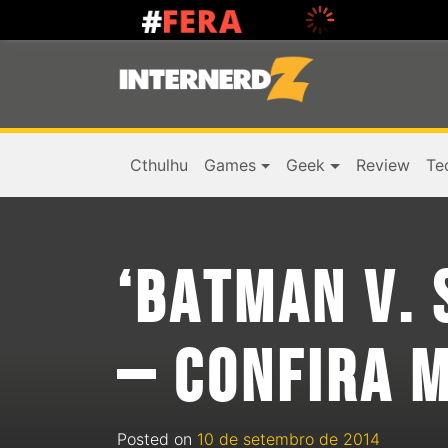
Cthulhu
Games
Geek
Review
Te
‘BATMAN V. 
– CONFIRA 
Posted on
10 de setembro de 2014