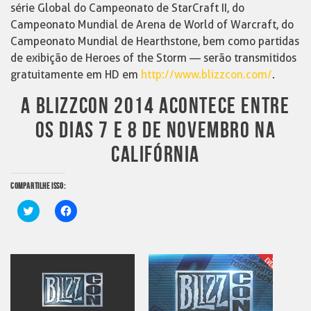
série Global do Campeonato de StarCraft II, do
Campeonato Mundial de Arena de World of Warcraft, do
Campeonato Mundial de Hearthstone, bem como partidas
de exibição de Heroes of the Storm — serão transmitidos
gratuitamente em HD em
http://www.blizzcon.com/
.
A BLIZZCON 2014 ACONTECE ENTRE
OS DIAS 7 E 8 DE NOVEMBRO NA
CALIFÓRNIA
COMPARTILHE ISSO:
Clique
Clique
para
para
compartilhar
compartilhar
no
no
Twitter(abre
Facebook(abre
em
em
nova
nova
janela)
janela)