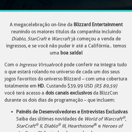
A megacelebração on-line da
Blizzard Entertainment
reunindo os maiores títulos da companhia incluindo
Diablo, StarCraft
e
Warcraft
já começou a venda de
ingressos, e se você não puder ir até a Califórnia.. temos
uma
boa saída!
Com o
Ingresso Virtual
você pode conferir na integra tudo
o que estará rolando no universo de cada um dos seus
jogos favoritos do universo Blizzard – com uma cobertura
totalmente em
HD
. Custando $39.99 USD
(R$ 89,59)
você terá acesso a
dois canais exclusivos
da BlizzCon
durante os dois dias de programação – que incluem:
Painéis de Desenvolvedores e Entrevistas Exclusivas
®
Saiba das últimas novidades de
World of Warcraft
,
®
®
®
StarCraft
II
,
Diablo
III
,
Hearthstone
e
Heroes of