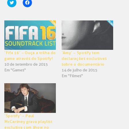
Clique
Clique
para
para
compartilhar
compartilhar
no
no
Twitter(abre
Facebook(abre
em
em
nova
nova
janela)
janela)
‘Fifa 16’ – Ouça a trilha do
‘Amy’ – Spotify tem
game através do Spotify!
declarações exclusivas
10 de setembro de 2015
sobre o documentário
Em "Games"
14 de julho de 2015
Em "Filmes"
‘Spotify’ – Paul
McCartney grava playlist
exclusiva com show no