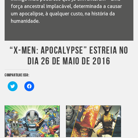
força ancestral implacável, determinada a causar
um apocalipse, à qualquer custo, na história da
humanidade.
“X-MEN: APOCALYPSE” ESTREIA NO
DIA 26 DE MAIO DE 2016
COMPARTILHE ISSO:
Clique
Clique
para
para
compartilhar
compartilhar
no
no
Twitter(abre
Facebook(abre
em
em
nova
nova
janela)
janela)