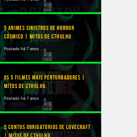
5 ANIMES SINISTROS DE HORROR
CÓSMICO | MITOS DE CTHULHU
Postado há 7 anos
OS 5 FILMES MAIS PERTURBADORES |
MITOS DE CTHULHU
Postado há 7 anos
5 CONTOS OBRIGATÓRIOS DE LOVECRAFT
| MITOS DE CTHULHU