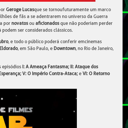
por
Geroge Lucas
que se tornou futuramente um marco
ilhões de fãs a se adentrarem no universo da Guerra
da por
novatos
ou
aficionados
que não poderiam perder
já podem ser considerados clássicos.
ubro
, e todo o público poderá conferir em cinemas
Eldorado
, em São Paulo, e
Downtown
, no Rio de Janeiro,
s episódios
I: A Ameaça Fantasma; II: Ataque dos
a Esperança; V: O Império Contra-Ataca;
e
VI: O Retorno