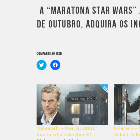
A “MARATONA STAR WARS” 
DE OUTUBRO, ADQUIRA OS I
COMPARTILHE ISSO:
Clique
Clique
para
para
compartilhar
compartilhar
no
no
Twitter(abre
Facebook(abre
em
em
nova
nova
janela)
janela)
‘Cinemark’ – Que tal assistir
Cinemark – 
Doctor who nas telonas?
Hobbit: A B