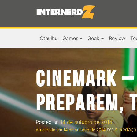
Cthulhu
Games
Geek
Review
Te
CINEMARK – 
PREPAREM, 
Posted on
14 de outubro de 2014
by
A Redaçã
Atualizado em
14 de outubro de 2014