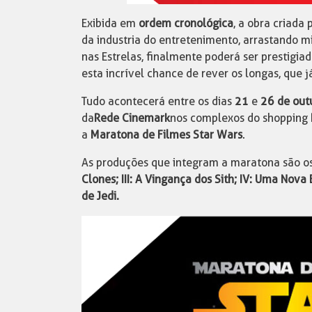
Exibida em
ordem cronológica
, a obra criada 
da industria do entretenimento, arrastando m
nas Estrelas, finalmente poderá ser prestigia
esta incrível chance de rever os longas, que 
Tudo acontecerá entre os dias
21
e
26 de out
da
Rede Cinemark
nos complexos do shopping
a
Maratona de Filmes Star Wars
.
As produções que integram a maratona são o
Clones; III: A Vingança dos Sith; IV: Uma Nov
de Jedi.