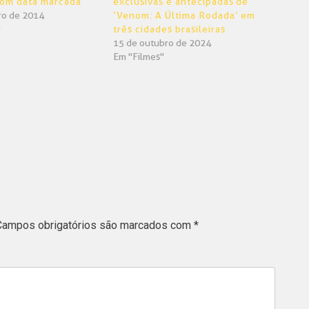
com data marcada
exclusivas e antecipadas de
ro de 2014
‘Venom: A Última Rodada’ em
"
três cidades brasileiras
15 de outubro de 2024
Em "Filmes"
Campos obrigatórios são marcados com
*