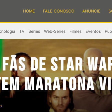
HOME
FALE CONOSCO
ANUNCIE
S
cnologia
TV
Series
Web-Series
Filmes
Eventos
Publ
FÃS DE STAR WA
TEM MARATONA VI
o