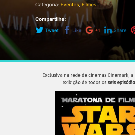
Categoria:
Eventos
,
Filmes
Compartilhe:
Tweet
Like
+1
Share
Exclusiva na rede de cinemas Cinemark, a
exibição de todos os
seis episódio