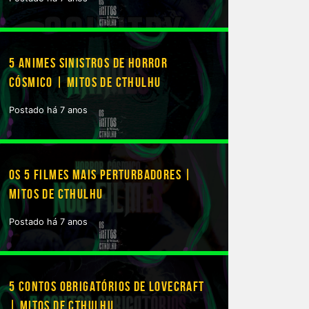
5 ANIMES SINISTROS DE HORROR
CÓSMICO | MITOS DE CTHULHU
Postado há 7 anos
OS 5 FILMES MAIS PERTURBADORES |
MITOS DE CTHULHU
Postado há 7 anos
5 CONTOS OBRIGATÓRIOS DE LOVECRAFT
| MITOS DE CTHULHU