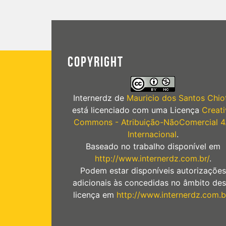
COPYRIGHT
Internerdz
de
Mauricio dos Santos Chiot
está licenciado com uma Licença
Creati
Commons - Atribuição-NãoComercial 4
Internacional
.
Baseado no trabalho disponível em
http://www.internerdz.com.br/
.
Podem estar disponíveis autorizações
adicionais às concedidas no âmbito des
licença em
http://www.internerdz.com.b