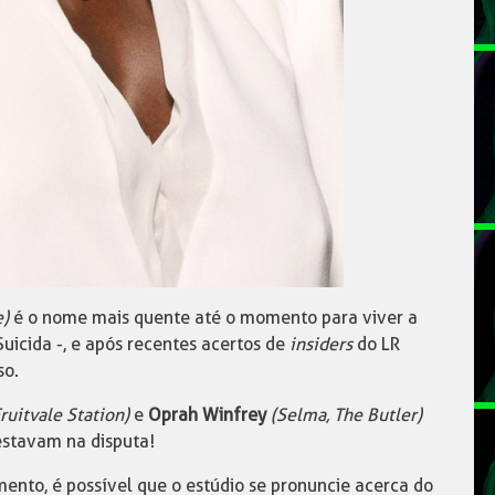
e)
é o nome mais quente até o momento para viver a
uicida -, e após recentes acertos de
insiders
do LR
so.
ruitvale Station)
e
Oprah Winfrey
(Selma, The Butler)
stavam na disputa!
nto, é possível que o estúdio se pronuncie acerca do