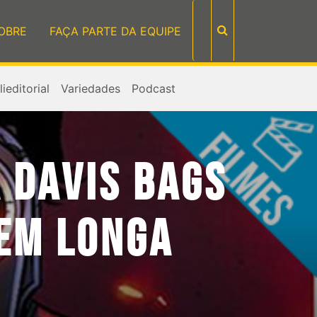
OBRE
FAÇA PARTE DA EQUIPE
ieditorial
Variedades
Podcast
A DAVIS BAGS
EM LONGA