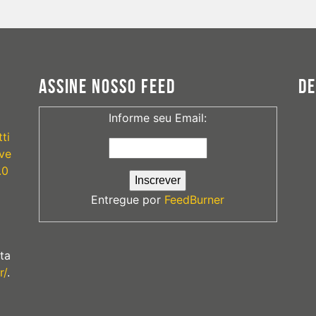
ASSINE NOSSO FEED
D
Informe seu Email:
ti
ve
.0
Entregue por
FeedBurner
ta
r/
.