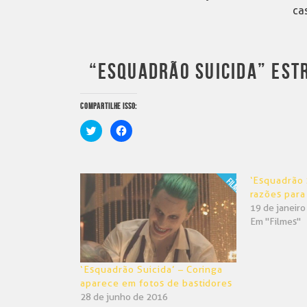
ca
“ESQUADRÃO SUICIDA” ESTR
COMPARTILHE ISSO:
Clique
Clique
para
para
compartilhar
compartilhar
no
no
Twitter(abre
Facebook(abre
em
em
‘Esquadrão 
nova
nova
janela)
janela)
razões para
19 de janeir
Em "Filmes"
‘Esquadrão Suicida’ – Coringa
aparece em fotos de bastidores
28 de junho de 2016