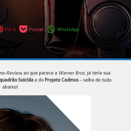
Pin it
Pocket
WhatsApp
no-Review,
ao que parece a
Warner Bros.
já teria sua
quadrão Suicida
e do
Projeto Cadmus
– saiba de tudo
abaixo!