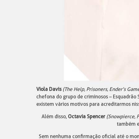
Viola Davis
(The Help, Prisoners, Ender’s Gam
chefona do grupo de criminosos – Esquadrão S
existem vários motivos para acreditarmos nis
Além disso,
Octavia Spencer
(Snowpierce, F
também e
Sem nenhuma confirmação oficial até o mome