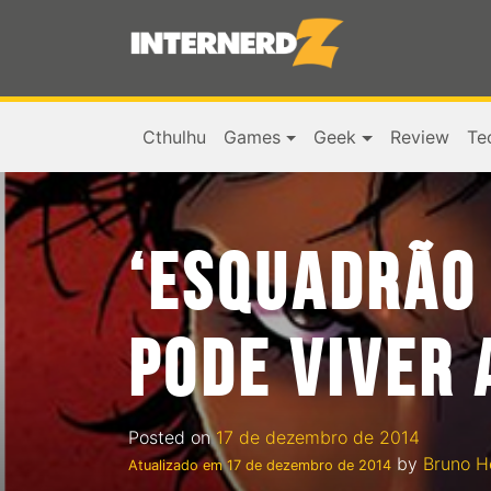
Cthulhu
Games
Geek
Review
Te
‘ESQUADRÃO 
PODE VIVER
Posted on
17 de dezembro de 2014
by
Bruno H
Atualizado em
17 de dezembro de 2014