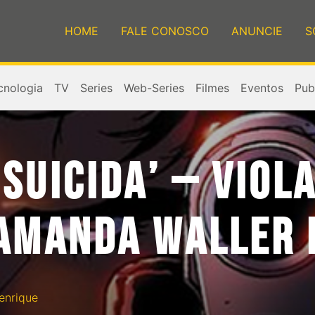
HOME
FALE CONOSCO
ANUNCIE
S
cnologia
TV
Series
Web-Series
Filmes
Eventos
Publ
SUICIDA’ – VIOL
 AMANDA WALLER 
enrique