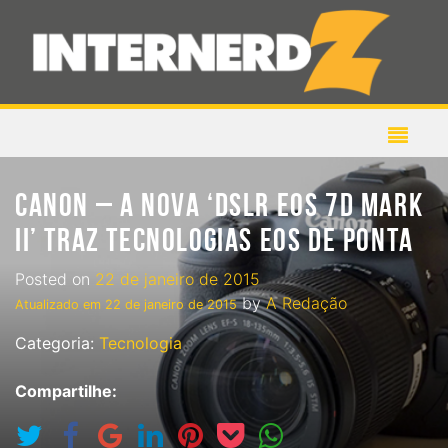
CANON – A NOVA ‘DSLR EOS 7D MARK
II’ TRAZ TECNOLOGIAS EOS DE PONTA
Posted on
22 de janeiro de 2015
by
A Redação
Atualizado em
22 de janeiro de 2015
Categoria:
Tecnologia
Compartilhe: