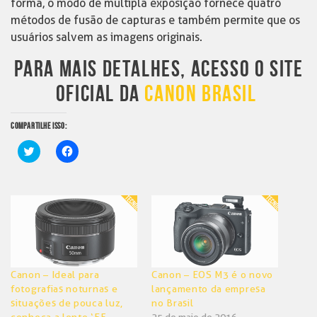
forma, o modo de múltipla exposição fornece quatro
métodos de fusão de capturas e também permite que os
usuários salvem as imagens originais.
PARA MAIS DETALHES, ACESSO O SITE
OFICIAL DA
CANON BRASIL
COMPARTILHE ISSO:
Clique
Clique
para
para
compartilhar
compartilhar
no
no
Twitter(abre
Facebook(abre
em
em
nova
nova
janela)
janela)
Canon – Ideal para
Canon – EOS M3 é o novo
fotografias noturnas e
lançamento da empresa
situações de pouca luz,
no Brasil