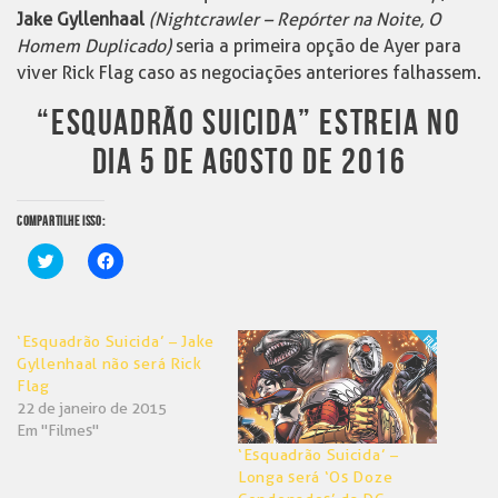
Jake Gyllenhaal
(Nightcrawler – Repórter na Noite, O
Homem Duplicado)
seria a primeira opção de Ayer para
viver Rick Flag caso as negociações anteriores falhassem.
“ESQUADRÃO SUICIDA” ESTREIA NO
DIA 5 DE AGOSTO DE 2016
COMPARTILHE ISSO:
Clique
Clique
para
para
compartilhar
compartilhar
no
no
Twitter(abre
Facebook(abre
em
em
‘Esquadrão Suicida’ – Jake
nova
nova
janela)
janela)
Gyllenhaal não será Rick
Flag
22 de janeiro de 2015
Em "Filmes"
‘Esquadrão Suicida’ –
Longa será ‘Os Doze