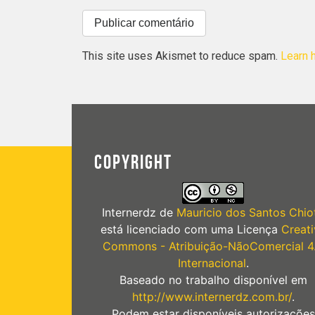
This site uses Akismet to reduce spam.
Learn 
COPYRIGHT
Internerdz
de
Mauricio dos Santos Chiot
está licenciado com uma Licença
Creati
Commons - Atribuição-NãoComercial 4
Internacional
.
Baseado no trabalho disponível em
http://www.internerdz.com.br/
.
Podem estar disponíveis autorizações