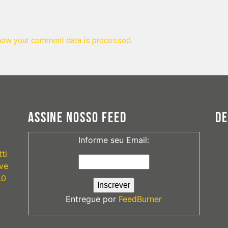
how your comment data is processed
.
ASSINE NOSSO FEED
D
Informe seu Email:
ti
ve
.0
Entregue por
FeedBurner