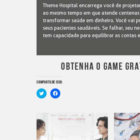
Theme Hospital encarrega você de projetar
ao mesmo tempo em que atende centenas d
transformar saúde em dinheiro. Você vai pr
seus pacientes saudáveis. Se falhar, seu ne
tem capacidade para equilibrar as contas e
OBTENHA O GAME GR
COMPARTILHE ISSO:
Clique
Clique
para
para
compartilhar
compartilhar
no
no
Twitter(abre
Facebook(abre
em
em
nova
nova
janela)
janela)