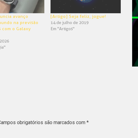
uncia avanço
[Artigo] Seja feliz, jogue!
mundo na previsão
14 de julho de 2019
s com o Galaxy
Em "Artigos"
 2026
ia"
Campos obrigatórios são marcados com
*