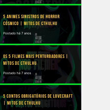
5 ANIMES SINISTROS DE HORROR
CÓSMICO | MITOS DE CTHULHU
Postado há 7 anos
OS 5 FILMES MAIS PERTURBADORES |
MITOS DE CTHULHU
Postado há 7 anos
5 CONTOS OBRIGATÓRIOS DE LOVECRAFT
| MITOS DE CTHULHU