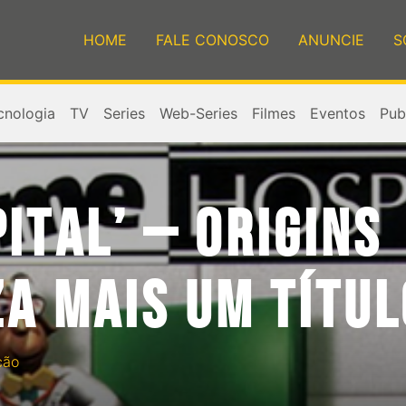
HOME
FALE CONOSCO
ANUNCIE
S
cnologia
TV
Series
Web-Series
Filmes
Eventos
Publ
ITAL’ – ORIGINS
ZA MAIS UM TÍTU
ção