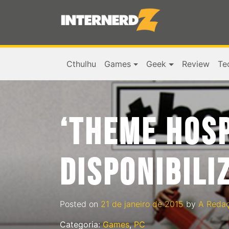
Cthulhu
Games
Geek
Review
Te
‘THEME HOSP
DISPONIBILI
Posted on
21 de janeiro de 2015
by
A Reda
Categoria:
Games
,
PC