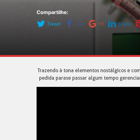
Compartilhe:
Tweet
Like
+1
Share
Trazendo à tona elementos nostálgicos e co
pedida para se passar algum tempo gerencian