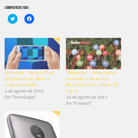
COMPARTILHE ISSO:
Clique
Clique
para
para
compartilhar
compartilhar
no
no
Twitter(abre
Facebook(abre
em
em
nova
nova
janela)
janela)
Motorola – Moto G Play,
‘Motorola’ – Anunciados
4ª geração do Moto G
no Brasil o Moto G5s,
chega ao Brasil
Moto G5s Plus e Moto Z2
4 de agosto de 2016
Force
Em "Tecnologia"
24 de agosto de 2017
Em "Eventos"