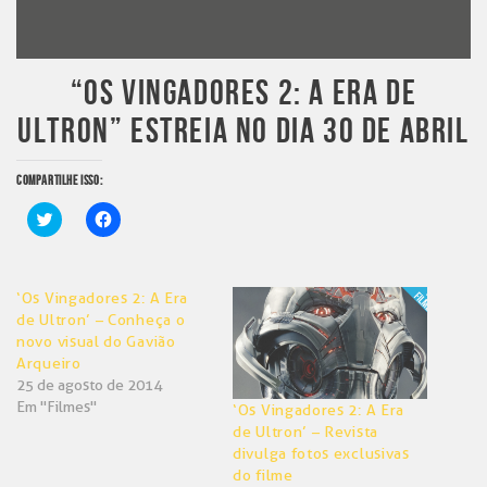
“OS VINGADORES 2: A ERA DE
ULTRON” ESTREIA NO DIA 30 DE ABRIL
COMPARTILHE ISSO:
Clique
Clique
para
para
compartilhar
compartilhar
no
no
Twitter(abre
Facebook(abre
em
em
‘Os Vingadores 2: A Era
nova
nova
janela)
janela)
de Ultron’ – Conheça o
novo visual do Gavião
Arqueiro
25 de agosto de 2014
Em "Filmes"
‘Os Vingadores 2: A Era
de Ultron’ – Revista
divulga fotos exclusivas
do filme