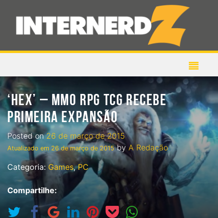
‘HEX’ – MMO RPG TCG RECEBE
PRIMEIRA EXPANSÃO
Posted on
26 de março de 2015
by
A Redação
Atualizado em
26 de março de 2015
Categoria:
Games
,
PC
Compartilhe: