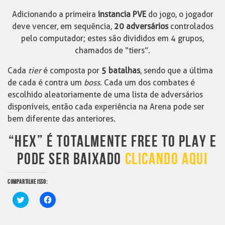
Adicionando a primeira
instancia PVE
do jogo, o jogador
deve vencer, em sequência,
20 adversários
controlados
pelo computador; estes são divididos em 4 grupos,
chamados de “tiers”.
Cada
tier
é composta por
5 batalhas
, sendo que a última
de cada é contra um
boss
. Cada um dos combates é
escolhido aleatoriamente de uma lista de adversários
disponíveis, então cada experiência na Arena pode ser
bem diferente das anteriores.
“HEX” É TOTALMENTE FREE TO PLAY E
PODE SER BAIXADO
CLICANDO AQUI
COMPARTILHE ISSO:
Clique
Clique
para
para
compartilhar
compartilhar
no
no
Twitter(abre
Facebook(abre