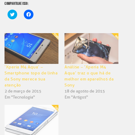
COMPARTILHE ISSO:
Clique
Clique
para
para
compartilhar
compartilhar
no
no
Twitter(abre
Facebook(abre
em
em
nova
nova
janela)
janela)
‘Xperia M4 Aqua’ –
Análise – ‘Xperia M4
Smartphone topo de linha
Aqua’ traz o que há de
da Sony merece sua
melhor em aparelhos da
atenção
Sony
2 de março de 2015
18 de agosto de 2015
Em "Tecnologia"
Em "Artigos"