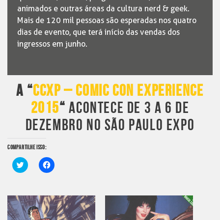
animados e outras áreas da cultura nerd & geek.
Mais de 120 mil pessoas são esperadas nos quatro
dias de evento, que terá início das vendas dos
ingressos em junho.
A “
CCXP – COMIC CON EXPERIENCE
2015
“
ACONTECE DE 3 A 6 DE
DEZEMBRO NO SÃO PAULO EXPO
COMPARTILHE ISSO:
Clique
Clique
para
para
compartilhar
compartilhar
no
no
Twitter(abre
Facebook(abre
em
em
nova
nova
janela)
janela)