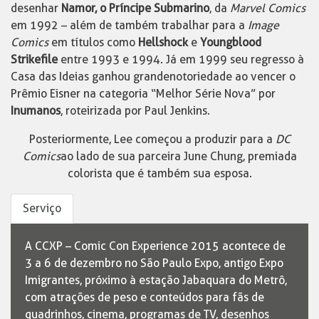
desenhar
Namor, o Príncipe Submarino
, da
Marvel Comics
em 1992 – além de também trabalhar para a
Image
Comics
em títulos como
Hellshock
e
Youngblood
Strikefile
entre 1993 e 1994. Já em 1999 seu regresso à
Casa das Ideias ganhou grande notoriedade ao vencer o
Prêmio Eisner na categoria “Melhor Série Nova” por
Inumanos
, roteirizada por Paul Jenkins.
Posteriormente, Lee começou a produzir para a
DC
Comics
ao lado de sua parceira June Chung, premiada
colorista que é também sua esposa.
Serviço
A CCXP – Comic Con Experience 2015 acontece de
3 a 6 de dezembro no São Paulo Expo, antigo Expo
Imigrantes, próximo à estação Jabaquara do Metrô,
com atrações de peso e conteúdos para fãs de
quadrinhos, cinema, programas de TV, desenhos