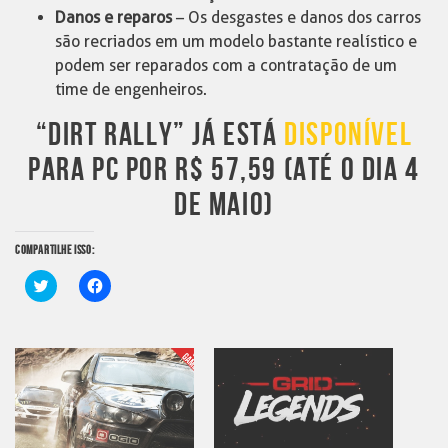
Danos e reparos
– Os desgastes e danos dos carros
são recriados em um modelo bastante realístico e
podem ser reparados com a contratação de um
time de engenheiros.
“DIRT RALLY” JÁ ESTÁ
DISPONÍVEL
PARA PC POR R$ 57,59 (ATÉ O DIA 4
DE MAIO)
COMPARTILHE ISSO:
Clique
Clique
para
para
compartilhar
compartilhar
no
no
Twitter(abre
Facebook(abre
em
em
nova
nova
janela)
janela)