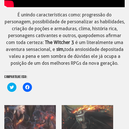
É unindo características como: progressão do
personagem, possibilidade de personalizar as habilidades,
criação de poções e armaduras, clima, história rica,
personagens cativantes e outros, que podemos afirmar
com toda certeza:
The Witcher 3
é um literalmente uma
aventura sensacional, e
sim,
toda ansiosidade depositada
valeu a pena e sem sombra de dúvidas ele já ocupa a
posição de um dos melhores RPGs da nova geração.
COMPARTILHE ISSO:
Clique
Clique
para
para
compartilhar
compartilhar
no
no
Twitter(abre
Facebook(abre
em
em
nova
nova
janela)
janela)