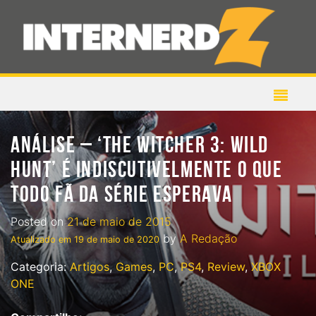
ANÁLISE – ‘THE WITCHER 3: WILD
HUNT’ É INDISCUTIVELMENTE O QUE
TODO FÃ DA SÉRIE ESPERAVA
Posted on
21 de maio de 2015
by
A Redação
Atualizado em
19 de maio de 2020
Categoria:
Artigos
,
Games
,
PC
,
PS4
,
Review
,
XBOX
ONE