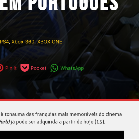
 EM PORTUGUÊS
PS4
,
Xbox 360
,
XBOX ONE
Pin it
Pocket
WhatsApp
 à tona uma das franquias mais memoráveis do cinema
orld
já pode ser adquirida a partir de hoje (15).