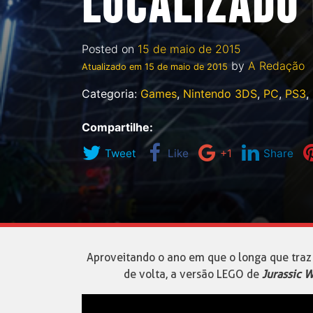
LOCALIZADO
Posted on
15 de maio de 2015
by
A Redação
Atualizado em
15 de maio de 2015
Categoria:
Games
,
Nintendo 3DS
,
PC
,
PS3
,
Compartilhe:
Tweet
Like
+1
Share
Aproveitando o ano em que o longa que traz
de volta, a versão LEGO de
Jurassic W