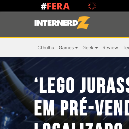
Cthulhu
Games
Geek
Review
Te
‘LEGO JURAS
EM PRÉ-VEN