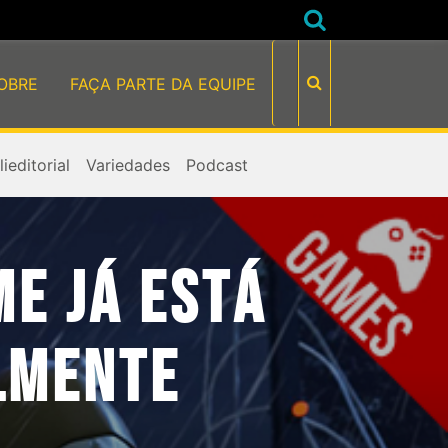
OBRE
FAÇA PARTE DA EQUIPE
ieditorial
Variedades
Podcast
ME JÁ ESTÁ
LMENTE