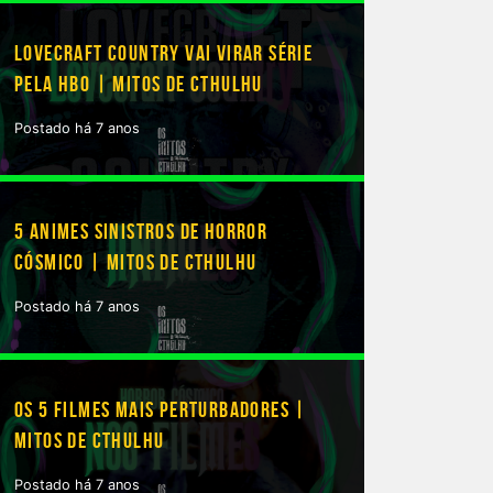
LOVECRAFT COUNTRY VAI VIRAR SÉRIE
PELA HBO | MITOS DE CTHULHU
Postado há 7 anos
5 ANIMES SINISTROS DE HORROR
CÓSMICO | MITOS DE CTHULHU
Postado há 7 anos
OS 5 FILMES MAIS PERTURBADORES |
MITOS DE CTHULHU
Postado há 7 anos