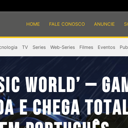
HOME
FALE CONOSCO
ANUNCIE
S
cnologia
TV
Series
Web-Series
Filmes
Eventos
Publ
SIC WORLD’ – GA
DA E CHEGA TOTA