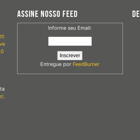
ASSINE NOSSO FEED
D
Informe seu Email:
ti
ve
.0
Entregue por
FeedBurner
ta
r/
.