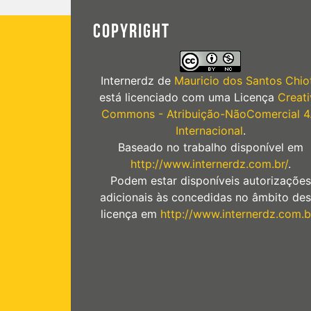
COPYRIGHT
Internerdz
de
Mauricio dos Santos Chiot
está licenciado com uma Licença
Creati
Commons - Atribuição-NãoComercial 4
Internacional
.
Baseado no trabalho disponível em
http://www.internerdz.com.br/
.
Podem estar disponíveis autorizações
adicionais às concedidas no âmbito des
licença em
http://www.internerdz.com.b