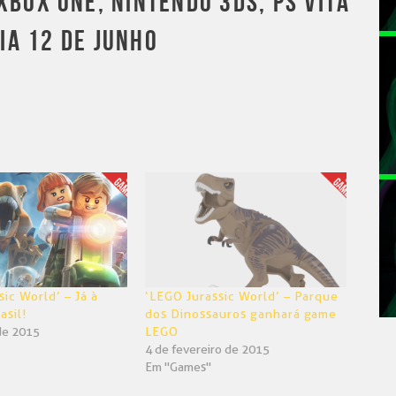
XBOX ONE, NINTENDO 3DS, PS VITA
DIA 12 DE JUNHO
ic World’ – Já à
‘LEGO Jurassic World’ – Parque
asil!
dos Dinossauros ganhará game
de 2015
LEGO
4 de fevereiro de 2015
Em "Games"