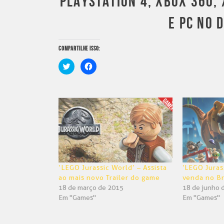
PLAYSTATION 4, XBOX 360, 
E PC NO 
COMPARTILHE ISSO:
Clique
Clique
para
para
compartilhar
compartilhar
no
no
Twitter(abre
Facebook(abre
em
em
nova
nova
janela)
janela)
‘LEGO Jurassic World’ – Assista
‘LEGO Jurass
ao mais novo Trailer do game
venda no Br
18 de março de 2015
18 de junho 
Em "Games"
Em "Games"