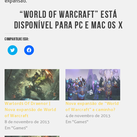
expansão.
“WORLD OF WARCRAFT” ESTÁ
DISPONÍVEL PARA PC E MAC OS X
COMPARTILHE ISSO:
Clique
Clique
para
para
compartilhar
compartilhar
no
no
Twitter(abre
Facebook(abre
em
em
nova
nova
janela)
janela)
Warlords Of Draenor |
Nova expansão de “World
Nova expansão de World
of Warcraft” a caminho?
of Warcraft
4 de novembro de 2013
8 de novembro de 2013
Em "Games"
Em "Games"