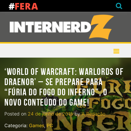
‘WORLD OF WARCRAFT: WARLORDS OF
DRAENOR’ – SE PREPARE PARA
“FÚRIA DO FOGO DO INFERNO”, O
NOVO CONTEÚDO DO GAME!
Posted on
24 de junho de 2015
by
A Redação
Categoria:
Games
,
PC