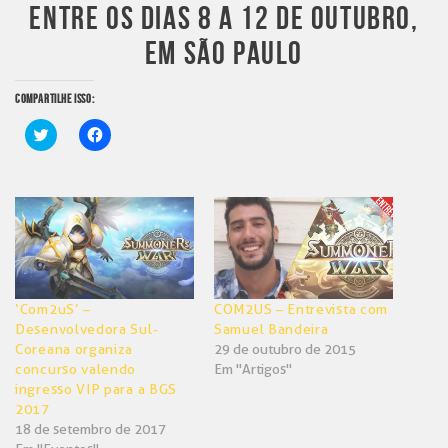
ENTRE OS DIAS 8 A 12 DE OUTUBRO,
EM SÃO PAULO
COMPARTILHE ISSO:
Clique
Clique
para
para
compartilhar
compartilhar
no
no
Twitter(abre
Facebook(abre
em
em
nova
nova
janela)
janela)
‘Com2uS’ –
COM2US – Entrevista com
Desenvolvedora Sul-
Samuel Bandeira
Coreana organiza
29 de outubro de 2015
concurso valendo
Em "Artigos"
ingresso VIP para a BGS
2017
18 de setembro de 2017