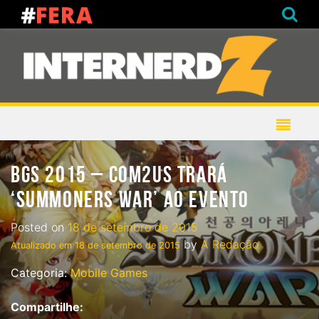
BGS 2015 – COM2US TRARÁ
‘SUMMONERS WAR’ AO EVENTO
Posted on
18 de setembro de 2015
by
A Redação
Atualizado em
18 de setembro de 2015
Categoria:
Mobile Games
Compartilhe: